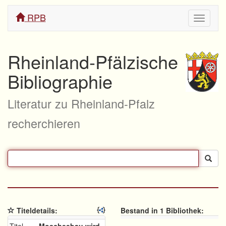
RPB
Navigati
ein/aus
Rheinland-Pfälzische
Bibliographie
Literatur zu Rheinland-Pfalz
recherchieren
Titeldetails:
Bestand in 1 Bibliothek: