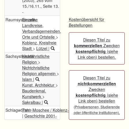
(2003), 265 vom
15./16.11., Seite 13.
-
Kostenübersicht für
Raumsystematik
Einzelne
Bestellungen
Landkreise,
Verbandsgemeinden,
Orte und Ortsteile
>
Diesen Titel zu
Koblenz, Kreisfreie
kommerziellen
Zwecken
Stadt
>
Lützel
|
kostenpflichtig
(siehe
Sachsystematik
Nichtchristliche
Link oben) bestellen.
Religion
>
Nichtchristliche
Religion allgemein
>
Diesen Titel zu
Islam
|
nichtkommerziellen
Kunst. Architektur
>
Zwecken
Baudenkmal.
kostenpflichtig
(siehe
Kunstwerk
>
Link oben) bestellen
Sakralbau
|
(Privatpersonen, Studierende
Schlagwörter
Tahir-Moschee / Koblenz-Lützel
.
oder öffentliche Institutionen)
|
Geschichte 2001-