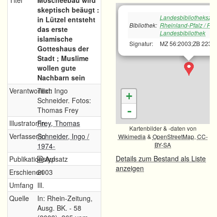
Titel
Moscheebau wird
skeptisch beäugt :
Landesbibliotheksze
in Lützel entsteht
Bibliothek:
Rheinland-Pfalz / Rh
das erste
Landesbibliothek
islamische
Signatur:
MZ 56:2003;ZB 223
Gotteshaus der
Stadt ; Muslime
wollen gute
Nachbarn sein
Verantwortlich
Text: Ingo
+
Schneider. Fotos:
-
Thomas Frey
Illustrator/in
Frey, Thomas
Kartenbilder & -daten von
Verfasser/in
Schneider, Ingo /
Wikimedia
&
OpenStreetMap
,
CC-
BY-SA
1974-
Details zum Bestand als Liste
Publikationstyp
Aufsatz
anzeigen
Erschienen
2003
Umfang
Ill.
Quelle
In: Rhein-Zeitung,
Ausg. BK. - 58