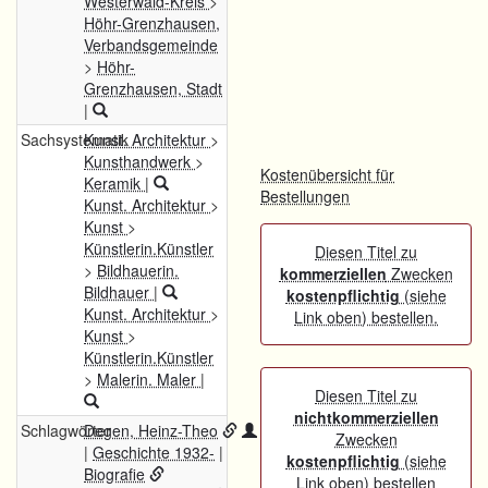
Westerwald-Kreis
>
Höhr-Grenzhausen,
Verbandsgemeinde
>
Höhr-
Grenzhausen, Stadt
|
Sachsystematik
Kunst. Architektur
>
Kunsthandwerk
>
Kostenübersicht für
Keramik
|
Bestellungen
Kunst. Architektur
>
Kunst
>
Künstlerin.Künstler
Diesen Titel zu
>
Bildhauerin.
kommerziellen
Zwecken
Bildhauer
|
kostenpflichtig
(siehe
Kunst. Architektur
>
Link oben) bestellen.
Kunst
>
Künstlerin.Künstler
>
Malerin. Maler
|
Diesen Titel zu
nichtkommerziellen
Schlagwörter
Degen, Heinz-Theo
Zwecken
|
Geschichte 1932-
|
kostenpflichtig
(siehe
Biografie
Link oben) bestellen