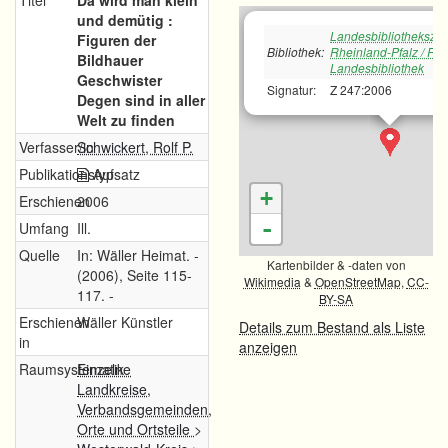
Titel
Da wird man klein
und demütig :
Landesbibliotheksze
Figuren der
Bibliothek:
Rheinland-Pfalz / Rh
Bildhauer
Landesbibliothek
Geschwister
Signatur:
Z 247:2006
Degen sind in aller
Welt zu finden
Verfasser/in
Schwickert, Rolf P.
Publikationstyp
Aufsatz
+
Erschienen
2006
-
Umfang
Ill.
Quelle
In: Wäller Heimat. -
Kartenbilder & -daten von
(2006), Seite 115-
Wikimedia
&
OpenStreetMap
,
CC-
117. -
BY-SA
Erschienen
Wäller Künstler
Details zum Bestand als Liste
in
anzeigen
Raumsystematik
Einzelne
Landkreise,
Verbandsgemeinden,
Orte und Ortsteile
>