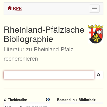
RPB
Navigati
ein/aus
Rheinland-Pfälzische
Bibliographie
Literatur zu Rheinland-Pfalz
recherchieren
Titeldetails:
Bestand in 1 Bibliothek: