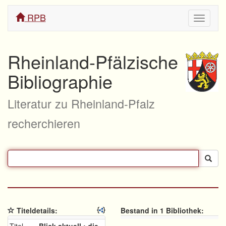
RPB
Navigati
ein/aus
Rheinland-Pfälzische
Bibliographie
Literatur zu Rheinland-Pfalz
recherchieren
Titeldetails:
Bestand in 1 Bibliothek: