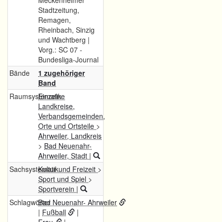
Meckenheimer
Stadtzeitung,
Remagen,
Rheinbach, Sinzig
und Wachtberg |
Vorg.: SC 07 -
Bundesliga-Journal
Bände
1 zugehöriger
Band
Raumsystematik
Einzelne
Landkreise,
Verbandsgemeinden,
Orte und Ortsteile
>
Ahrweiler, Landkreis
>
Bad Neuenahr-
Ahrweiler, Stadt
|
Sachsystematik
Kultur und Freizeit
>
Sport und Spiel
>
Sportverein
|
Schlagwörter
Bad Neuenahr- Ahrweiler
|
Fußball
|