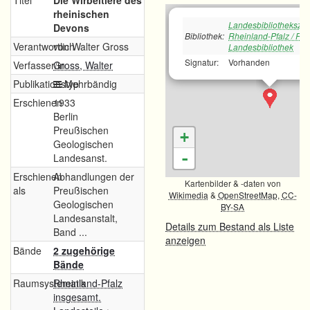
Titel
Die Wirbeltiere des
rheinischen
Landesbibliotheksze
Devons
Bibliothek:
Rheinland-Pfalz / Rh
Verantwortlich
von Walter Gross
Landesbibliothek
Signatur:
Vorhanden
Verfasser/in
Gross, Walter
Publikationstyp
Mehrbändig
Erschienen
1933
Berlin
Preußischen
+
Geologischen
-
Landesanst.
Erschienen
Abhandlungen der
Kartenbilder & -daten von
als
Preußischen
Wikimedia
&
OpenStreetMap
,
CC-
Geologischen
BY-SA
Landesanstalt,
Details zum Bestand als Liste
Band ...
anzeigen
Bände
2 zugehörige
Bände
Raumsystematik
Rheinland-Pfalz
insgesamt.