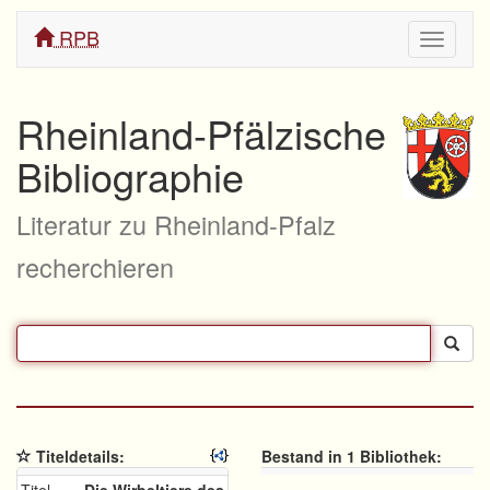
RPB
Navigati
ein/aus
Rheinland-Pfälzische
Bibliographie
Literatur zu Rheinland-Pfalz
recherchieren
Titeldetails:
Bestand in 1 Bibliothek: