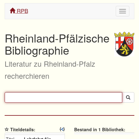
RPB
Navigati
ein/aus
Rheinland-Pfälzische
Bibliographie
Literatur zu Rheinland-Pfalz
recherchieren
Titeldetails:
Bestand in 1 Bibliothek: