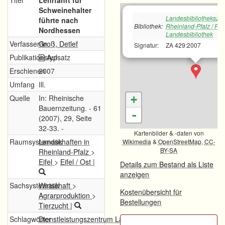
Titel
Lehrfahrt für
Schweinehalter
Landesbibliotheksze
führte nach
Bibliothek:
Rheinland-Pfalz / Rh
Nordhessen
Landesbibliothek
Verfasser/in
Groß, Detlef
Signatur:
ZA 429:2007
Publikationstyp
Aufsatz
Erschienen
2007
Umfang
Ill.
Quelle
In: Rheinische
+
Bauernzeitung. - 61
-
(2007), 29, Seite
32-33. -
Kartenbilder & -daten von
Raumsystematik
Landschaften in
Wikimedia
&
OpenStreetMap
,
CC-
BY-SA
Rheinland-Pfalz
>
Eifel
>
Eifel / Ost
|
Details zum Bestand als Liste
anzeigen
Sachsystematik
Wirtschaft
>
Kostenübersicht für
Agrarproduktion
>
Bestellungen
Tierzucht
|
Schlagwörter
Dienstleistungszentrum Ländlicher Raum Eifel