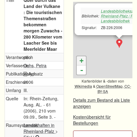
Titel
Quer durch das
Land der Vulkane
Landesbibliotheksze
: Die touristischen
Bibliothek:
Rheinland-Pfalz / Rh
Themenstraßen
Landesbibliothek
bekommen
Signatur:
ZB 226:2006
morgen Zuwachs -
280 Kilometer vom
Laacher See bis
Meerfelder Maar
Verantwortlich
peo
+
Verfasser/in
Ochs, Petra
-
Publikationstyp
Aufsatz
Kartenbilder & -daten von
Erschienen
2006
Wikimedia
&
OpenStreetMap
,
CC-
Umfang
Ill.
BY-SA
Quelle
In: Rhein-Zeitung,
Details zum Bestand als Liste
Ausg. AL. - 61
anzeigen
(2006), 210 vom
09.09., Seite 3. -
Kostenübersicht für
Bestellungen
Raumsystematik
Landschaften in
Rheinland-Pfalz
>