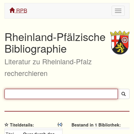
RPB
Navigati
ein/aus
Rheinland-Pfälzische
Bibliographie
Literatur zu Rheinland-Pfalz
recherchieren
Titeldetails:
Bestand in 1 Bibliothek: