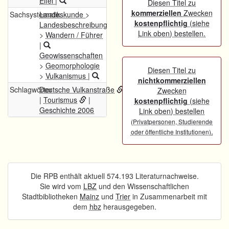
Eifel
|
Diesen Titel zu
kommerziellen
Zwecken
Sachsystematik
Landeskunde
>
kostenpflichtig
(siehe
Landesbeschreibung
Link oben) bestellen.
>
Wandern / Führer
|
Geowissenschaften
>
Geomorphologie
Diesen Titel zu
>
Vulkanismus
|
nichtkommerziellen
Schlagwörter
Deutsche Vulkanstraße
Zwecken
|
Tourismus
|
kostenpflichtig
(siehe
Geschichte 2006
Link oben) bestellen
(Privatpersonen, Studierende
.
oder öffentliche Institutionen)
Die RPB enthält aktuell 574.193 Literaturnachweise.
Sie wird vom
LBZ
und den Wissenschaftlichen
Stadtbibliotheken
Mainz
und
Trier
in Zusammenarbeit mit
dem
hbz
herausgegeben.