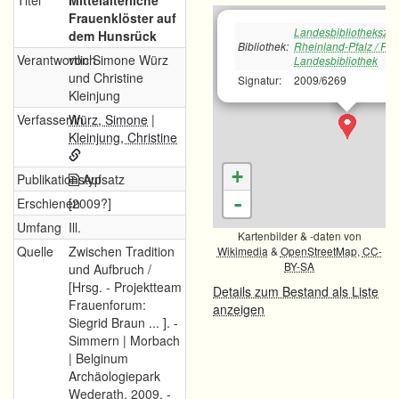
Titel
Mittelalterliche
Frauenklöster auf
Landesbibliotheksze
dem Hunsrück
Bibliothek:
Rheinland-Pfalz / Rh
Verantwortlich
von Simone Würz
Landesbibliothek
und Christine
Signatur:
2009/6269
Kleinjung
Verfasser/in
Würz, Simone
|
Kleinjung, Christine
+
Publikationstyp
Aufsatz
-
Erschienen
[2009?]
Umfang
Ill.
Kartenbilder & -daten von
Quelle
Zwischen Tradition
Wikimedia
&
OpenStreetMap
,
CC-
BY-SA
und Aufbruch /
[Hrsg. - Projektteam
Details zum Bestand als Liste
Frauenforum:
anzeigen
Siegrid Braun ... ]. -
Simmern | Morbach
| Belginum
Archäologiepark
Wederath, 2009. -