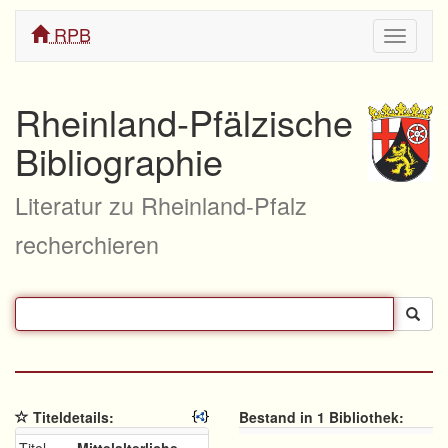
RPB
Navigati
ein/aus
Rheinland-Pfälzische
Bibliographie
Literatur zu Rheinland-Pfalz
recherchieren
Titeldetails:
Bestand in 1 Bibliothek: