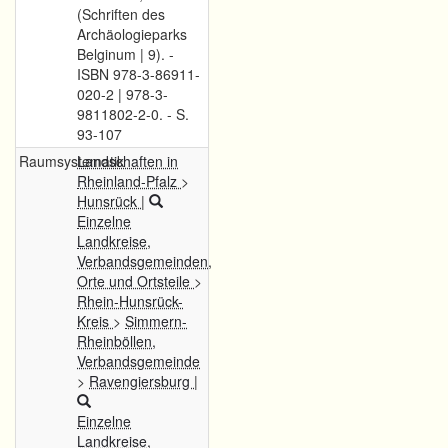
(Schriften des
Archäologieparks
Belginum | 9). -
ISBN 978-3-86911-
020-2 | 978-3-
9811802-2-0. - S.
93-107
Raumsystematik
Landschaften in
Rheinland-Pfalz
>
Hunsrück
|
Einzelne
Landkreise,
Verbandsgemeinden,
Orte und Ortsteile
>
Rhein-Hunsrück-
Kreis
>
Simmern-
Rheinböllen,
Verbandsgemeinde
>
Ravengiersburg
|
Einzelne
Landkreise,