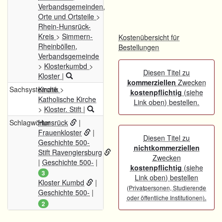
Verbandsgemeinden,
Orte und Ortsteile
>
Rhein-Hunsrück-
Kreis
>
Simmern-
Kostenübersicht für
Rheinböllen,
Bestellungen
Verbandsgemeinde
>
Klosterkumbd
>
Diesen Titel zu
Kloster
|
kommerziellen
Zwecken
Sachsystematik
Kirche
>
kostenpflichtig
(siehe
Katholische Kirche
Link oben) bestellen.
>
Kloster. Stift
|
Schlagwörter
Hunsrück
|
Frauenkloster
|
Diesen Titel zu
Geschichte 500-
nichtkommerziellen
Stift Ravengiersburg
Zwecken
|
Geschichte 500-
|
kostenpflichtig
(siehe
3
Link oben) bestellen
Kloster Kumbd
|
(Privatpersonen, Studierende
Geschichte 500-
|
.
oder öffentliche Institutionen)
2