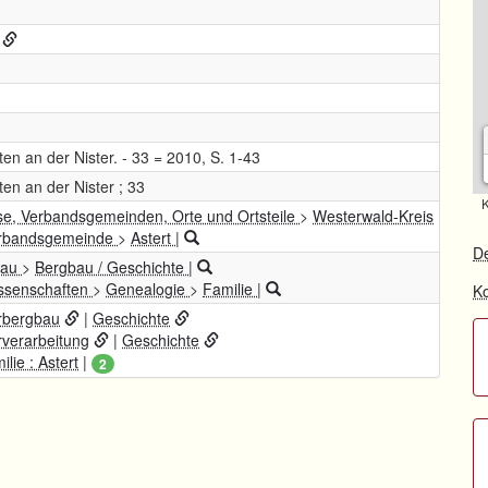
n an der Nister. - 33 = 2010, S. 1-43
en an der Nister ; 33
K
se, Verbandsgemeinden, Orte und Ortsteile
>
Westerwald-Kreis
erbandsgemeinde
>
Astert
|
De
bau
>
Bergbau / Geschichte
|
wissenschaften
>
Genealogie
>
Familie
|
Ko
rbergbau
|
Geschichte
rverarbeitung
|
Geschichte
lie : Astert
|
2