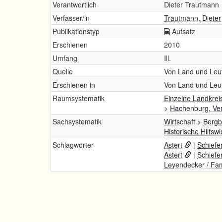
Verantwortlich
Dieter Trautmann
Verfasser/in
Trautmann, Dieter
Publikationstyp
Aufsatz
Erschienen
2010
Umfang
Ill.
Quelle
Von Land und Leute
Erschienen in
Von Land und Leut
Raumsystematik
Einzelne Landkrei
>
Hachenburg, V
Sachsystematik
Wirtschaft
>
Berg
Historische Hilfs
Schlagwörter
Astert
|
Schiefe
Astert
|
Schiefe
Leyendecker / Fami