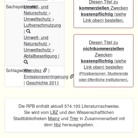
Diesen Titel zu
Sachsystematik
Umwelt- und
kommerziellen
Zwecken
Naturschutz
>
kostenpflichtig
(siehe
Umweltschutz
>
Link oben) bestellen.
Luftverschmutzung
|
Umwelt- und
Diesen Titel zu
Naturschutz
>
nichtkommerziellen
Umweltschutz
>
Zwecken
Abfallbeseitigung
|
kostenpflichtig
(siehe
Link oben) bestellen
Schlagwörter
Altendiez
|
(Privatpersonen, Studierende
Emissionsverringerung
.
oder öffentliche Institutionen)
|
Geschichte 2011
Die RPB enthält aktuell 574.193 Literaturnachweise.
Sie wird vom
LBZ
und den Wissenschaftlichen
Stadtbibliotheken
Mainz
und
Trier
in Zusammenarbeit mit
dem
hbz
herausgegeben.