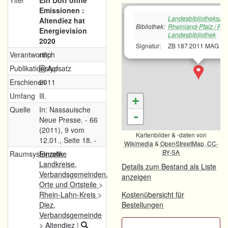
Titel
Ein Dorf ohne
Emissionen :
Landesbibliotheksze
Altendiez hat
Bibliothek:
Rheinland-Pfalz / Rh
Energievision
Landesbibliothek
2020
Signatur:
ZB 187:2011 MAG
Verantwortlich
nnp
Publikationstyp
Aufsatz
Erschienen
2011
Umfang
Ill.
+
Quelle
In: Nassauische
-
Neue Presse. - 66
(2011), 9 vom
Kartenbilder & -daten von
12.01., Seite 18. -
Wikimedia
&
OpenStreetMap
,
CC-
BY-SA
Raumsystematik
Einzelne
Landkreise,
Details zum Bestand als Liste
Verbandsgemeinden,
anzeigen
Orte und Ortsteile
>
Rhein-Lahn-Kreis
>
Kostenübersicht für
Diez,
Bestellungen
Verbandsgemeinde
>
Altendiez
|