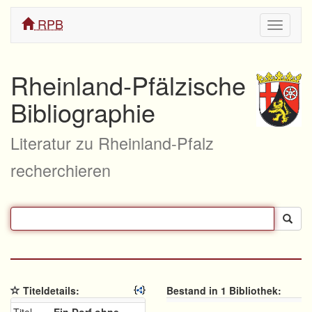
RPB
Navigati
ein/aus
Rheinland-Pfälzische
Bibliographie
Literatur zu Rheinland-Pfalz
recherchieren
Titeldetails:
Bestand in 1 Bibliothek: