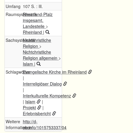
Umfang
107 S. : Ill.
Raumsystematik
Rheinland-Pfalz
insgesamt.
Landesteile
>
Rheinland
|
Sachsystematik
Nichtchristliche
Religion
>
Nichtchristliche
Religion allgemein
>
Islam
|
Schlagwörter
Evangelische Kirche im Rheinland
|
Interreligiöser Dialog
|
Interkulturelle Kompetenz
|
Islam
|
Projekt
|
Erlebnisbericht
Weitere
http://d-
Informationen
nb.info/1015753337/04