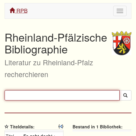
RPB
Navigati
ein/aus
Rheinland-Pfälzische
Bibliographie
Literatur zu Rheinland-Pfalz
recherchieren
Titeldetails:
Bestand in 1 Bibliothek: