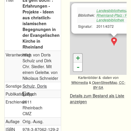
Titel
Es geht doch! :
Erfahrungen -
Landesbibliotheksze
Projekte - Ideen
Bibliothek:
Rheinland-Pfalz / Rh
aus christlich-
Landesbibliothek
islamischen
Signatur:
2011/4372
Begegnungen in
der Evangelischen
Kirche in
Rheinland
Verantwortlich
hrsg. von Doris
+
Schulz und Dirk
-
Chr. Siedler. Mit
einem Geleitw. von
Kartenbilder & -daten von
Nikolaus Schneider
Wikimedia
&
OpenStreetMap
,
CC-
Sonstige
Schulz, Doris
BY-SA
Publikationstyp
Buch
Details zum Bestand als Liste
anzeigen
Erschienen
2011
Rheinbach
CMZ
Auflage
Orig.-Ausg.
ISBN
978-3-87062-129-2