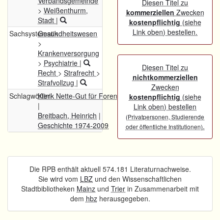
Verbandsgemeinde
Diesen Titel zu
>
Weißenthurm,
kommerziellen
Zwecken
Stadt
|
kostenpflichtig
(siehe
Link oben) bestellen.
Sachsystematik
Gesundheitswesen
>
Krankenversorgung
>
Psychiatrie
|
Diesen Titel zu
Recht
>
Strafrecht
>
nichtkommerziellen
Strafvollzug
|
Zwecken
Schlagwörter
Klinik Nette-Gut für Forensische Psychiatrie
kostenpflichtig
(siehe
|
Link oben) bestellen
Breitbach, Heinrich
|
(Privatpersonen, Studierende
Geschichte 1974-2009
.
oder öffentliche Institutionen)
Die RPB enthält aktuell 574.181 Literaturnachweise.
Sie wird vom
LBZ
und den Wissenschaftlichen
Stadtbibliotheken
Mainz
und
Trier
in Zusammenarbeit mit
dem
hbz
herausgegeben.