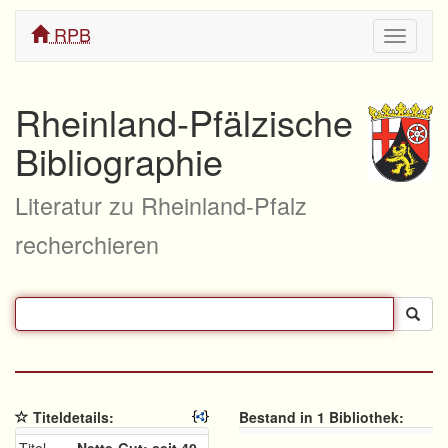
RPB
Navigati
ein/aus
Rheinland-Pfälzische
Bibliographie
Literatur zu Rheinland-Pfalz
recherchieren
Titeldetails:
Bestand in 1 Bibliothek: