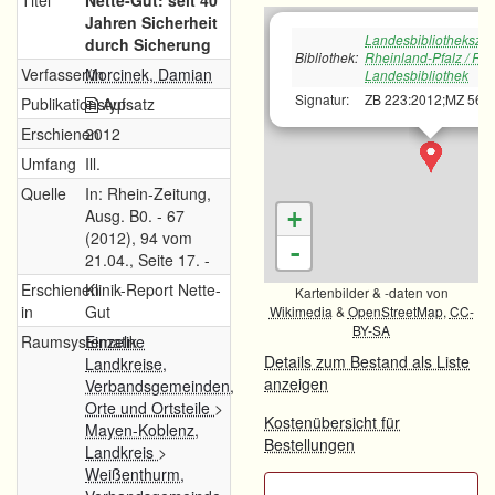
Titel
Nette-Gut: seit 40
Jahren Sicherheit
Landesbibliotheksze
durch Sicherung
Bibliothek:
Rheinland-Pfalz / Rh
Verfasser/in
Morcinek, Damian
Landesbibliothek
Signatur:
ZB 223:2012;MZ 56:
Publikationstyp
Aufsatz
Erschienen
2012
Umfang
Ill.
Quelle
In: Rhein-Zeitung,
Ausg. B0. - 67
+
(2012), 94 vom
-
21.04., Seite 17. -
Erschienen
Klinik-Report Nette-
Kartenbilder & -daten von
in
Gut
Wikimedia
&
OpenStreetMap
,
CC-
BY-SA
Raumsystematik
Einzelne
Details zum Bestand als Liste
Landkreise,
anzeigen
Verbandsgemeinden,
Orte und Ortsteile
>
Kostenübersicht für
Mayen-Koblenz,
Bestellungen
Landkreis
>
Weißenthurm,