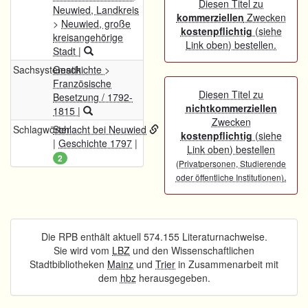
Diesen Titel zu
Neuwied, Landkreis
kommerziellen
Zwecken
>
Neuwied, große
kostenpflichtig
(siehe
kreisangehörige
Link oben) bestellen.
Stadt
|
Sachsystematik
Geschichte
>
Französische
Diesen Titel zu
Besetzung / 1792-
nichtkommerziellen
1815
|
Zwecken
Schlagwörter
Schlacht bei Neuwied
kostenpflichtig
(siehe
|
Geschichte 1797
|
Link oben) bestellen
2
(Privatpersonen, Studierende
.
oder öffentliche Institutionen)
Die RPB enthält aktuell 574.155 Literaturnachweise.
Sie wird vom
LBZ
und den Wissenschaftlichen
Stadtbibliotheken
Mainz
und
Trier
in Zusammenarbeit mit
dem
hbz
herausgegeben.