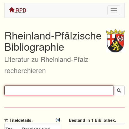
RPB
Navigati
ein/aus
Rheinland-Pfälzische
Bibliographie
Literatur zu Rheinland-Pfalz
recherchieren
Titeldetails:
Bestand in 1 Bibliothek: