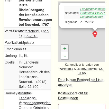
Titel
Der vierte und
letzte
Landesbibliotheksze
Rheinübergang
Bibliothek:
Rheinland-Pfalz / Rh
der französischen
Landesbibliothek
Revolutionstruppen
Signatur:
Z 37:2012
bei Neuwied, 1797
Verfasser/in
Winterscheid, Theo
/ 1935-2018
Publikationstyp
Aufsatz
+
Erschienen
2011
-
Umfang
Ill., Kt.
Quelle
In: Landkreis
Kartenbilder & -daten von
Neuwied:
Wikimedia
&
OpenStreetMap
,
CC-
Heimatjahrbuch des
BY-SA
Landkreises
Details zum Bestand als Liste
Neuwied. - (2012),
anzeigen
Seite 92-100. -
Raumsystematik
Einzelne
Kostenübersicht für
Landkreise,
Bestellungen
Verbandsgemeinden,
Orte und Ortsteile
>