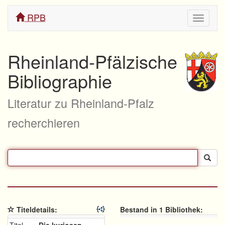
RPB
Navigati
ein/aus
Rheinland-Pfälzische
Bibliographie
Literatur zu Rheinland-Pfalz
recherchieren
Titeldetails:
Bestand in 1 Bibliothek: