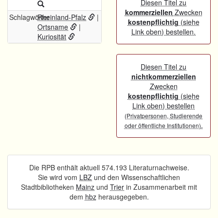
Diesen Titel zu
kommerziellen
Zwecken
Schlagwörter
Rheinland-Pfalz
|
kostenpflichtig
(siehe
Ortsname
|
Link oben) bestellen.
Kuriosität
Diesen Titel zu
nichtkommerziellen
Zwecken
kostenpflichtig
(siehe
Link oben) bestellen
(Privatpersonen, Studierende
.
oder öffentliche Institutionen)
Die RPB enthält aktuell 574.193 Literaturnachweise.
Sie wird vom
LBZ
und den Wissenschaftlichen
Stadtbibliotheken
Mainz
und
Trier
in Zusammenarbeit mit
dem
hbz
herausgegeben.