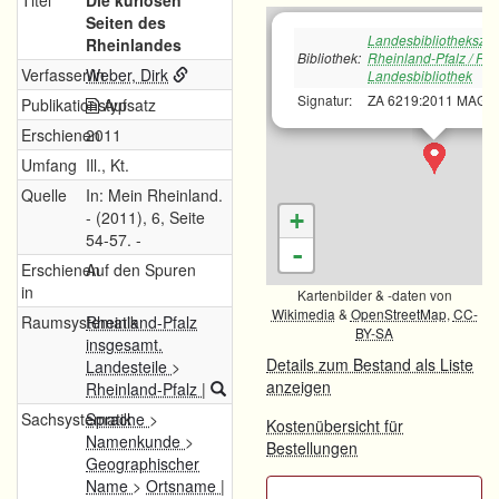
Titel
Die kuriosen
Seiten des
Landesbibliotheksze
Rheinlandes
Bibliothek:
Rheinland-Pfalz / Rh
Verfasser/in
Weber, Dirk
Landesbibliothek
Signatur:
ZA 6219:2011 MAG
Publikationstyp
Aufsatz
Erschienen
2011
Umfang
Ill., Kt.
Quelle
In: Mein Rheinland.
- (2011), 6, Seite
+
54-57. -
-
Erschienen
Auf den Spuren
in
Kartenbilder & -daten von
Wikimedia
&
OpenStreetMap
,
CC-
Raumsystematik
Rheinland-Pfalz
BY-SA
insgesamt.
Details zum Bestand als Liste
Landesteile
>
anzeigen
Rheinland-Pfalz
|
Sachsystematik
Sprache
>
Kostenübersicht für
Namenkunde
>
Bestellungen
Geographischer
Name
>
Ortsname
|