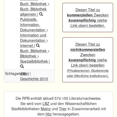
Buch. Bibliothek
>
Buch. Bibliothek
Diesen Titel zu
allgemein
|
kommerziellen
Zwecken
Publizistik.
kostenpflichtig
(siehe
Information.
Link oben) bestellen.
Dokumentation
>
Information und
Dokumentation
>
Diesen Titel zu
Internet
|
nichtkommerziellen
Buch. Bibliothek
>
Zwecken
Bibliothek
>
kostenpflichtig
(siehe
Spezialbibliothek
|
Link oben) bestellen
(Privatpersonen, Studierende
Schlagwörter
dilibri
|
.
oder öffentliche Institutionen)
Geschichte 2010
Die RPB enthält aktuell 574.155 Literaturnachweise.
Sie wird vom
LBZ
und den Wissenschaftlichen
Stadtbibliotheken
Mainz
und
Trier
in Zusammenarbeit mit
dem
hbz
herausgegeben.