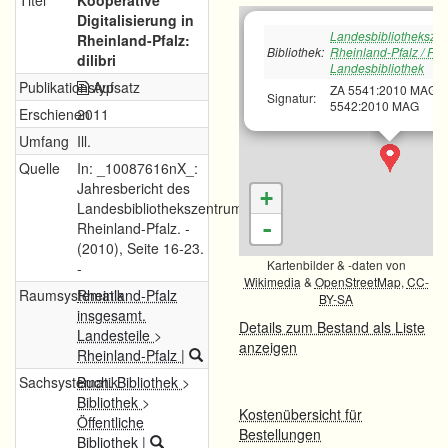
Titel
Kooperative
Digitalisierung in
Landesbibliotheksze
Rheinland-Pfalz:
Bibliothek:
Rheinland-Pfalz / Rh
dilibri
Landesbibliothek
Publikationstyp
Aufsatz
ZA 5541:2010 MAG;
Signatur:
5542:2010 MAG
Erschienen
2011
Umfang
Ill.
Quelle
In: _10087616nX_:
Jahresbericht des
+
Landesbibliothekszentrums
-
Rheinland-Pfalz. -
(2010), Seite 16-23.
Kartenbilder & -daten von
-
Wikimedia
&
OpenStreetMap
,
CC-
Raumsystematik
Rheinland-Pfalz
BY-SA
insgesamt.
Details zum Bestand als Liste
Landesteile
>
anzeigen
Rheinland-Pfalz
|
Sachsystematik
Buch. Bibliothek
>
Bibliothek
>
Kostenübersicht für
Öffentliche
Bestellungen
Bibliothek
|