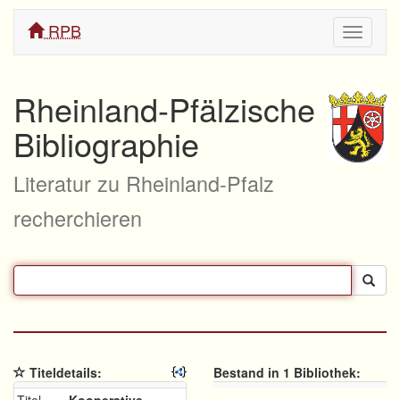
RPB
Navigati
ein/aus
Rheinland-Pfälzische
Bibliographie
Literatur zu Rheinland-Pfalz
recherchieren
Titeldetails:
Bestand in 1 Bibliothek: