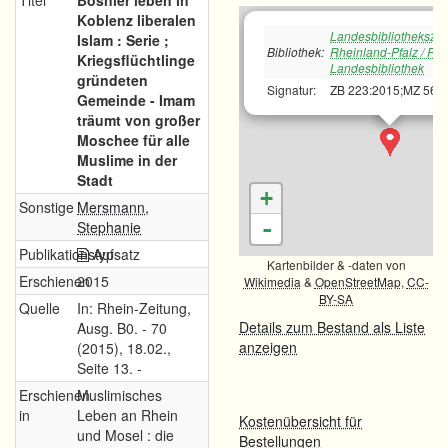
Titel
Bosnier leben in
Koblenz liberalen
Landesbibliotheksze
Islam : Serie ;
Bibliothek:
Rheinland-Pfalz / Rh
Kriegsflüchtlinge
Landesbibliothek
gründeten
Signatur:
ZB 223:2015;MZ 56:
Gemeinde - Imam
träumt von großer
Moschee für alle
Muslime in der
Stadt
+
Sonstige
Mersmann,
-
Stephanie
Publikationstyp
Aufsatz
Kartenbilder & -daten von
Erschienen
2015
Wikimedia
&
OpenStreetMap
,
CC-
BY-SA
Quelle
In: Rhein-Zeitung,
Details zum Bestand als Liste
Ausg. B0. - 70
anzeigen
(2015), 18.02.,
Seite 13. -
Erschienen
Muslimisches
in
Leben an Rhein
Kostenübersicht für
und Mosel : die
Bestellungen