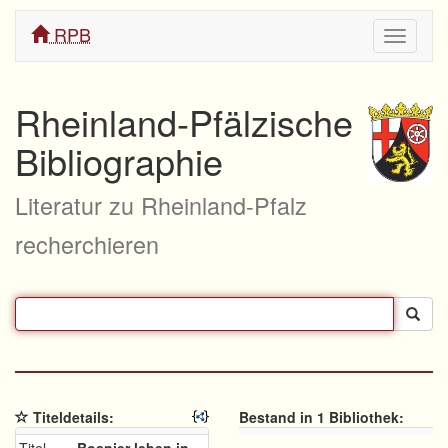
RPB
Navigati
ein/aus
Rheinland-Pfälzische
Bibliographie
Literatur zu Rheinland-Pfalz
recherchieren
Titeldetails:
Bestand in 1 Bibliothek: