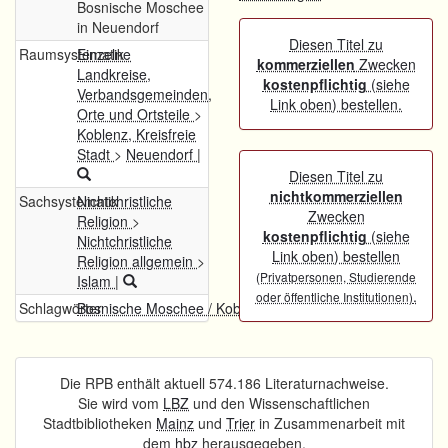
Bosnische Moschee
in Neuendorf
Diesen Titel zu
Raumsystematik
Einzelne
kommerziellen
Zwecken
Landkreise,
kostenpflichtig
(siehe
Verbandsgemeinden,
Link oben) bestellen.
Orte und Ortsteile
>
Koblenz, Kreisfreie
Stadt
>
Neuendorf
|
Diesen Titel zu
nichtkommerziellen
Sachsystematik
Nichtchristliche
Zwecken
Religion
>
kostenpflichtig
(siehe
Nichtchristliche
Link oben) bestellen
Religion allgemein
>
(Privatpersonen, Studierende
Islam
|
.
oder öffentliche Institutionen)
Schlagwörter
Bosnische Moschee / Koblenz-Neuendorf
Die RPB enthält aktuell 574.186 Literaturnachweise.
Sie wird vom
LBZ
und den Wissenschaftlichen
Stadtbibliotheken
Mainz
und
Trier
in Zusammenarbeit mit
dem
hbz
herausgegeben.