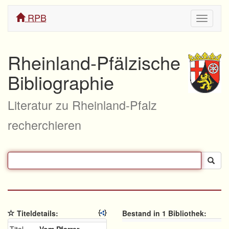
RPB
Navigati
ein/aus
Rheinland-Pfälzische
Bibliographie
Literatur zu Rheinland-Pfalz
recherchieren
Titeldetails:
Bestand in 1 Bibliothek: