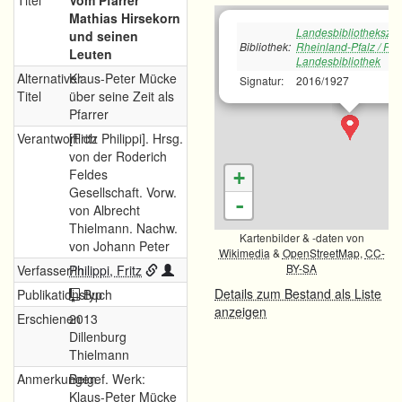
Titel
Vom Pfarrer
Mathias Hirsekorn
Landesbibliotheksze
und seinen
Bibliothek:
Rheinland-Pfalz / Rh
Leuten
Landesbibliothek
Alternativer
Klaus-Peter Mücke
Signatur:
2016/1927
Titel
über seine Zeit als
Pfarrer
Verantwortlich
[Fritz Philippi]. Hrsg.
von der Roderich
Feldes
+
Gesellschaft. Vorw.
-
von Albrecht
Thielmann. Nachw.
Kartenbilder & -daten von
von Johann Peter
Wikimedia
&
OpenStreetMap
,
CC-
BY-SA
Verfasser/in
Philippi, Fritz
Details zum Bestand als Liste
Publikationstyp
Buch
anzeigen
Erschienen
2013
Dillenburg
Thielmann
Anmerkungen
Beigef. Werk:
Klaus-Peter Mücke