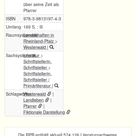
über seine Zeit als
Pfarrer
ISBN
978-3-9813197-4-3
Umfang
169 S. : Ill.
Raumsystematik
Landschaften in
Rheinland-Pfalz
>
Westerwald
|
Sachsystematik
Literatur
>
Schriftstellerin.
Schriftsteller
>
Schriftstellerin.
Schriftsteller /
Primärliteratur
|
Schlagwörter
Westerwald
|
Landleben
|
Pfarrer
|
Fiktionale Darstellung
Die RPB enthält aktuell 574.126 Literaturnachweise.