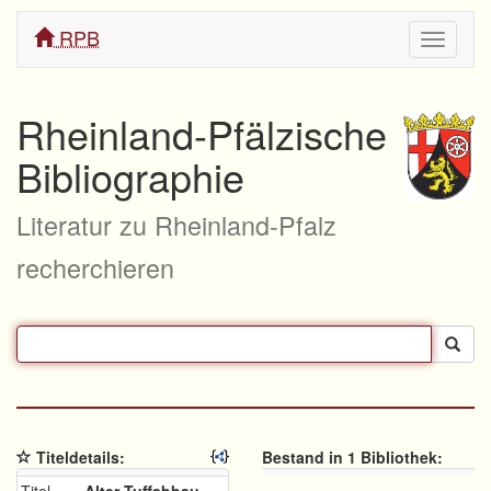
RPB
Navigati
ein/aus
Rheinland-Pfälzische
Bibliographie
Literatur zu Rheinland-Pfalz
recherchieren
Titeldetails:
Bestand in 1 Bibliothek: