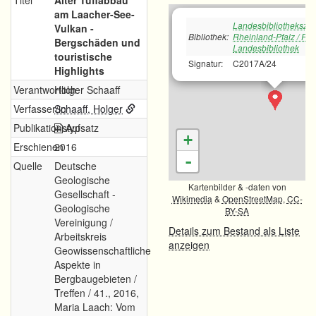
Titel
Alter Tuffabbau
am Laacher-See-
Landesbibliotheksze
Vulkan -
Bibliothek:
Rheinland-Pfalz / Rh
Bergschäden und
Landesbibliothek
touristische
Signatur:
C2017A/24
Highlights
Verantwortlich
Holger Schaaff
Verfasser/in
Schaaff, Holger
Publikationstyp
Aufsatz
+
Erschienen
2016
-
Quelle
Deutsche
Geologische
Kartenbilder & -daten von
Gesellschaft -
Wikimedia
&
OpenStreetMap
,
CC-
Geologische
BY-SA
Vereinigung /
Details zum Bestand als Liste
Arbeitskreis
anzeigen
Geowissenschaftliche
Aspekte in
Bergbaugebieten /
Treffen / 41., 2016,
Maria Laach: Vom