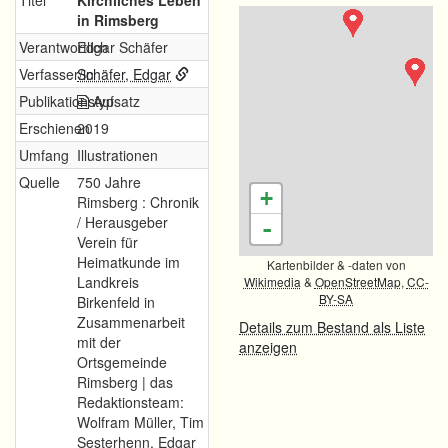
Titel
Kirchliches Leben
in Rimsberg
Verantwortlich
Edgar Schäfer
Verfasser/in
Schäfer, Edgar
Publikationstyp
Aufsatz
Erschienen
2019
Umfang
Illustrationen
Quelle
750 Jahre
+
Rimsberg : Chronik
/ Herausgeber
-
Verein für
Heimatkunde im
Kartenbilder & -daten von
Landkreis
Wikimedia
&
OpenStreetMap
,
CC-
BY-SA
Birkenfeld in
Zusammenarbeit
Details zum Bestand als Liste
mit der
anzeigen
Ortsgemeinde
Rimsberg | das
Redaktionsteam:
Wolfram Müller, Tim
Sesterhenn, Edgar