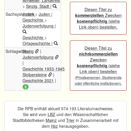
Ahrweiler, Landkreis
>
Sinzig, Stadt
|
Diesen Titel zu
Sachsystematik
Juden
>
Juden /
kommerziellen
Zwecken
Geschichte
>
kostenpflichtig
(siehe
Judenverfolgung
|
Link oben) bestellen.
Geschichte
>
Ortsgeschichte
|
Diesen Titel zu
Schlagwörter
Sinzig
|
nichtkommerziellen
Judenverfolgung
Zwecken
|
kostenpflichtig
(siehe
Geschichte 1933-1945
Link oben) bestellen
Stolpersteine
|
(Privatpersonen, Studierende
Geschichte 2021
|
.
oder öffentliche Institutionen)
2
Die RPB enthält aktuell 574.193 Literaturnachweise.
Sie wird vom
LBZ
und den Wissenschaftlichen
Stadtbibliotheken
Mainz
und
Trier
in Zusammenarbeit mit
dem
hbz
herausgegeben.