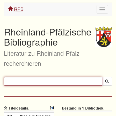
RPB
Navigati
ein/aus
Rheinland-Pfälzische
Bibliographie
Literatur zu Rheinland-Pfalz
recherchieren
Titeldetails:
Bestand in 1 Bibliothek: