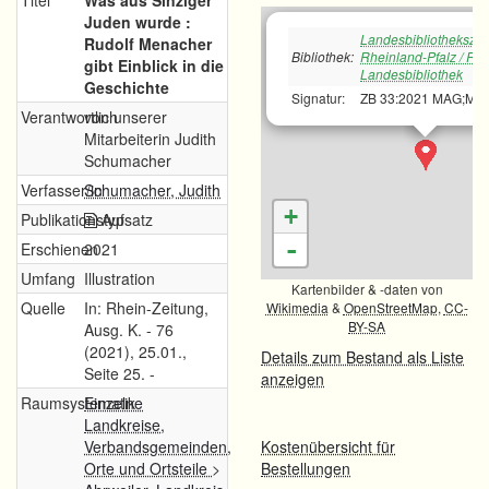
Titel
Was aus Sinziger
Juden wurde :
Landesbibliotheksze
Rudolf Menacher
Bibliothek:
Rheinland-Pfalz / Rh
gibt Einblick in die
Landesbibliothek
Geschichte
Signatur:
ZB 33:2021 MAG;MZ 
Verantwortlich
von unserer
Mitarbeiterin Judith
Schumacher
Verfasser/in
Schumacher, Judith
+
Publikationstyp
Aufsatz
-
Erschienen
2021
Umfang
Illustration
Kartenbilder & -daten von
Quelle
In: Rhein-Zeitung,
Wikimedia
&
OpenStreetMap
,
CC-
BY-SA
Ausg. K. - 76
(2021), 25.01.,
Details zum Bestand als Liste
Seite 25. -
anzeigen
Raumsystematik
Einzelne
Landkreise,
Verbandsgemeinden,
Kostenübersicht für
Orte und Ortsteile
>
Bestellungen