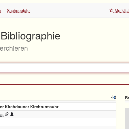
n
Sachgebiete
Merklis
Bibliographie
herchieren
Be
er Kirchdauner Kirchturmsuhr
as