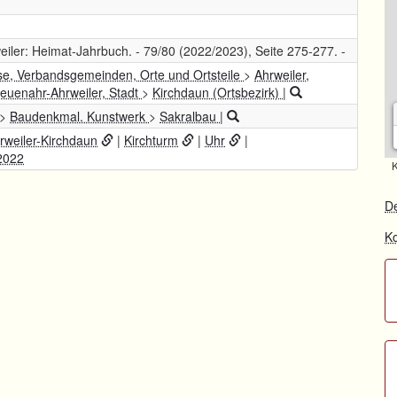
eiler: Heimat-Jahrbuch. - 79/80 (2022/2023), Seite 275-277. -
se, Verbandsgemeinden, Orte und Ortsteile
>
Ahrweiler,
euenahr-Ahrweiler, Stadt
>
Kirchdaun (Ortsbezirk)
|
>
Baudenkmal. Kunstwerk
>
Sakralbau
|
weiler-Kirchdaun
|
Kirchturm
|
Uhr
|
2022
K
De
Ko