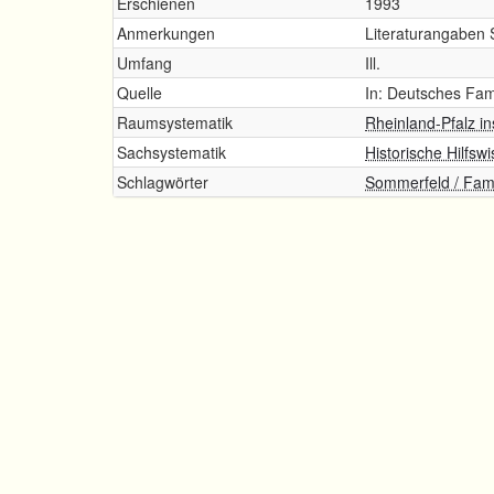
Erschienen
1993
Anmerkungen
Literaturangaben 
Umfang
Ill.
Quelle
In: Deutsches Fami
Raumsystematik
Rheinland-Pfalz i
Sachsystematik
Historische Hilfs
Schlagwörter
Sommerfeld / Fami