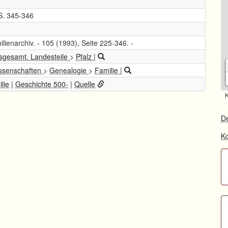
S. 345-346
lienarchiv. - 105 (1993), Seite 225-346. -
nsgesamt. Landesteile
>
Pfalz
|
wissenschaften
>
Genealogie
>
Familie
|
lie
|
Geschichte 500-
|
Quelle
K
De
Ko