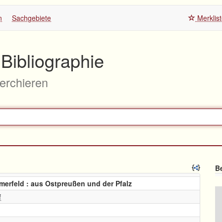
n
Sachgebiete
Merklis
Bibliographie
herchieren
Be
erfeld : aus Ostpreußen und der Pfalz
f