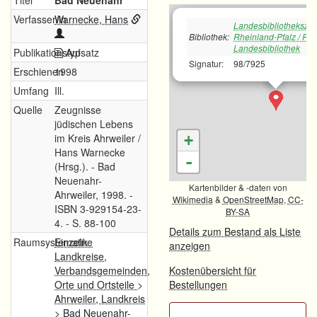
Titel
Bad Neuenahr
Verfasser/in
Warnecke, Hans
Landesbibliotheksze
Bibliothek:
Rheinland-Pfalz / Rh
Landesbibliothek
Publikationstyp
Aufsatz
Signatur:
98/7925
Erschienen
1998
Umfang
Ill.
Quelle
Zeugnisse
jüdischen Lebens
im Kreis Ahrweiler /
+
Hans Warnecke
-
(Hrsg.). - Bad
Neuenahr-
Kartenbilder & -daten von
Ahrweiler, 1998. -
Wikimedia
&
OpenStreetMap
,
CC-
ISBN 3-929154-23-
BY-SA
4. - S. 88-100
Details zum Bestand als Liste
Raumsystematik
Einzelne
anzeigen
Landkreise,
Verbandsgemeinden,
Kostenübersicht für
Orte und Ortsteile
>
Bestellungen
Ahrweiler, Landkreis
>
Bad Neuenahr-