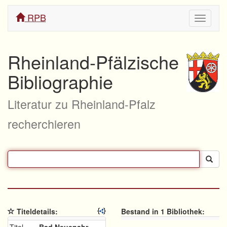
RPB
Navigati
ein/aus
Rheinland-Pfälzische
Bibliographie
Literatur zu Rheinland-Pfalz
recherchieren
Titeldetails:
Bestand in 1 Bibliothek: