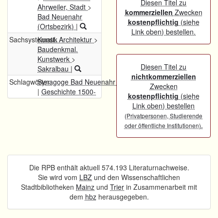
Diesen Titel zu
Ahrweiler, Stadt
>
kommerziellen
Zwecken
Bad Neuenahr
kostenpflichtig
(siehe
(Ortsbezirk)
|
Link oben) bestellen.
Sachsystematik
Kunst. Architektur
>
Baudenkmal.
Kunstwerk
>
Diesen Titel zu
Sakralbau
|
nichtkommerziellen
Schlagwörter
Synagoge Bad Neuenahr / Bad Neuenahr
Zwecken
|
Geschichte 1500-
kostenpflichtig
(siehe
Link oben) bestellen
(Privatpersonen, Studierende
.
oder öffentliche Institutionen)
Die RPB enthält aktuell 574.193 Literaturnachweise.
Sie wird vom
LBZ
und den Wissenschaftlichen
Stadtbibliotheken
Mainz
und
Trier
in Zusammenarbeit mit
dem
hbz
herausgegeben.