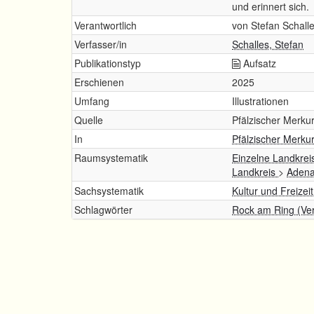
und erinnert sich.
Verantwortlich
von Stefan Schall
Verfasser/in
Schalles, Stefan
Publikationstyp
Aufsatz
Erschienen
2025
Umfang
Illustrationen
Quelle
Pfälzischer Merkur
In
Pfälzischer Merku
Raumsystematik
Einzelne Landkrei
Landkreis
>
Adena
Sachsystematik
Kultur und Freizei
Schlagwörter
Rock am Ring (Ver