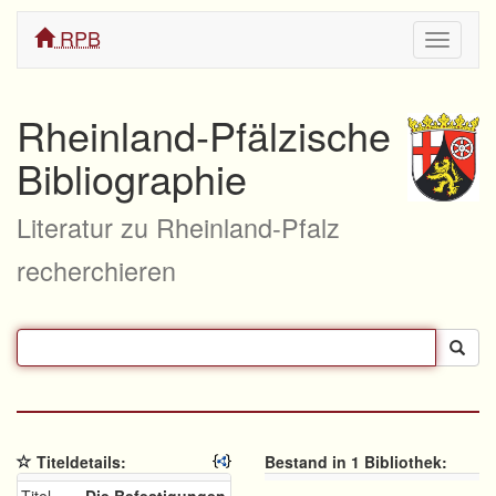
RPB
Navigati
ein/aus
Rheinland-Pfälzische
Bibliographie
Literatur zu Rheinland-Pfalz
recherchieren
Titeldetails:
Bestand in 1 Bibliothek: