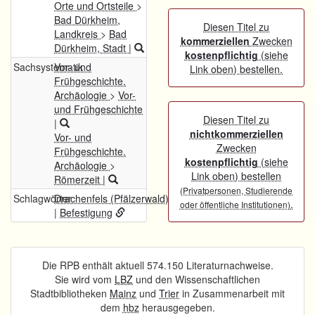
Orte und Ortsteile
>
Bad Dürkheim,
Diesen Titel zu
Landkreis
>
Bad
kommerziellen
Zwecken
Dürkheim, Stadt
|
kostenpflichtig
(siehe
Sachsystematik
Vor- und
Link oben) bestellen.
Frühgeschichte.
Archäologie
>
Vor-
und Frühgeschichte
Diesen Titel zu
|
nichtkommerziellen
Vor- und
Zwecken
Frühgeschichte.
kostenpflichtig
(siehe
Archäologie
>
Link oben) bestellen
Römerzeit
|
(Privatpersonen, Studierende
Schlagwörter
Drachenfels (Pfälzerwald)
.
oder öffentliche Institutionen)
|
Befestigung
Die RPB enthält aktuell 574.150 Literaturnachweise.
Sie wird vom
LBZ
und den Wissenschaftlichen
Stadtbibliotheken
Mainz
und
Trier
in Zusammenarbeit mit
dem
hbz
herausgegeben.