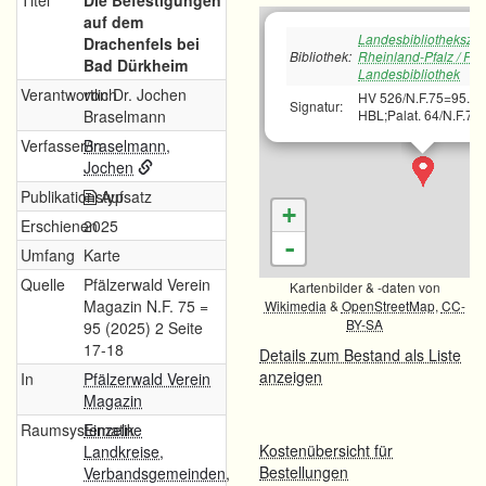
Titel
Die Befestigungen
auf dem
Landesbibliotheksze
Drachenfels bei
Bibliothek:
Rheinland-Pfalz / Pfä
Bad Dürkheim
Landesbibliothek
Verantwortlich
von Dr. Jochen
HV 526/N.F.75=95.2
Signatur:
Braselmann
HBL;Palat. 64/N.F.75
Verfasser/in
Braselmann,
Jochen
Publikationstyp
Aufsatz
+
Erschienen
2025
-
Umfang
Karte
Quelle
Pfälzerwald Verein
Kartenbilder & -daten von
Magazin N.F. 75 =
Wikimedia
&
OpenStreetMap
,
CC-
BY-SA
95 (2025) 2 Seite
17-18
Details zum Bestand als Liste
anzeigen
In
Pfälzerwald Verein
Magazin
Raumsystematik
Einzelne
Kostenübersicht für
Landkreise,
Bestellungen
Verbandsgemeinden,