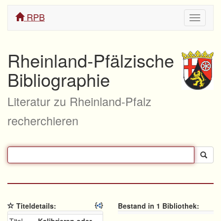
RPB
Navigati
ein/aus
Rheinland-Pfälzische
Bibliographie
Literatur zu Rheinland-Pfalz
recherchieren
Titeldetails:
Bestand in 1 Bibliothek: