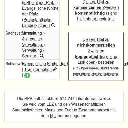
Diesen Titel zu
in Rheinland-Pfalz
>
kommerziellen
Zwecken
Evangelische Kirche
kostenpflichtig
(siehe
der Pfalz
Link oben) bestellen.
(Protestantische
Landeskirche)
|
Sachsystematik
Verwaltung
>
Allgemeine
Diesen Titel zu
Verwaltung
>
nichtkommerziellen
Verwaltung /
Zwecken
Struktur
|
kostenpflichtig
(siehe
Link oben) bestellen
Schlagwörter
Evangelische Kirche der Pfalz (Protestantische Landeskirc
(Privatpersonen, Studierende
|
Transformation
.
oder öffentliche Institutionen)
|
4
Die RPB enthält aktuell 574.747 Literaturnachweise.
Sie wird vom
LBZ
und den Wissenschaftlichen
Stadtbibliotheken
Mainz
und
Trier
in Zusammenarbeit mit
dem
hbz
herausgegeben.