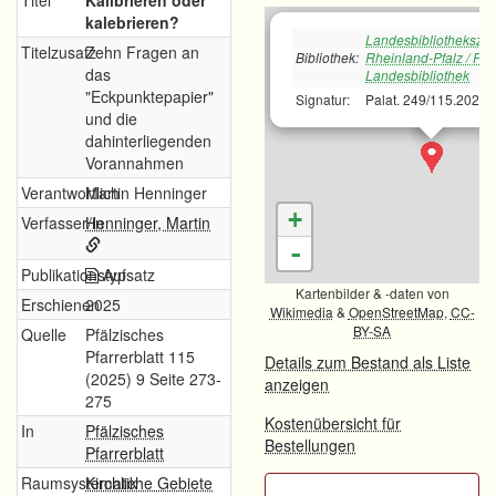
Titel
Kalibrieren oder
kalebrieren?
Landesbibliotheksze
Titelzusatz
Zehn Fragen an
Bibliothek:
Rheinland-Pfalz / Pfä
das
Landesbibliothek
"Eckpunktepapier"
Signatur:
Palat. 249/115.2025
und die
dahinterliegenden
Vorannahmen
Verantwortlich
Martin Henninger
+
Verfasser/in
Henninger, Martin
-
Publikationstyp
Aufsatz
Kartenbilder & -daten von
Erschienen
2025
Wikimedia
&
OpenStreetMap
,
CC-
BY-SA
Quelle
Pfälzisches
Pfarrerblatt 115
Details zum Bestand als Liste
(2025) 9 Seite 273-
anzeigen
275
Kostenübersicht für
In
Pfälzisches
Bestellungen
Pfarrerblatt
Raumsystematik
Kirchliche Gebiete