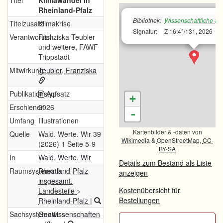
Titel
Klimawandel in
Rheinland-Pfalz
Bibliothek:
Wissenschaftliche Sta
Titelzusatz
Klimakrise
Signatur:
Z 16:4°/131, 2026
Verantwortlich
Franziska Teubler
und weitere, FAWF
Trippstadt
Mitwirkung
Teubler, Franziska
Publikationstyp
Aufsatz
+
Erschienen
2026
-
Umfang
Illustrationen
Kartenbilder & -daten von
Quelle
Wald. Werte. Wir 39
Wikimedia
&
OpenStreetMap
,
CC-
(2026) 1 Seite 5-9
BY-SA
In
Wald. Werte. Wir
Details zum Bestand als Liste
Raumsystematik
Rheinland-Pfalz
anzeigen
insgesamt.
Kostenübersicht für
Landesteile
>
Bestellungen
Rheinland-Pfalz
|
Sachsystematik
Geowissenschaften