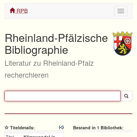
RPB
Navigati
ein/aus
Rheinland-Pfälzische
Bibliographie
Literatur zu Rheinland-Pfalz
recherchieren
Titeldetails:
Bestand in 1 Bibliothek: