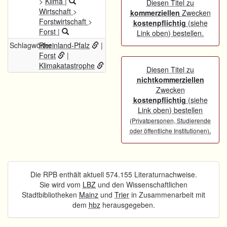
>
Klima
|
Diesen Titel zu
Wirtschaft
>
kommerziellen
Zwecken
Forstwirtschaft
>
kostenpflichtig
(siehe
Forst
|
Link oben) bestellen.
Schlagwörter
Rheinland-Pfalz
|
Forst
|
Klimakatastrophe
Diesen Titel zu
nichtkommerziellen
Zwecken
kostenpflichtig
(siehe
Link oben) bestellen
(Privatpersonen, Studierende
.
oder öffentliche Institutionen)
Die RPB enthält aktuell 574.155 Literaturnachweise.
Sie wird vom
LBZ
und den Wissenschaftlichen
Stadtbibliotheken
Mainz
und
Trier
in Zusammenarbeit mit
dem
hbz
herausgegeben.