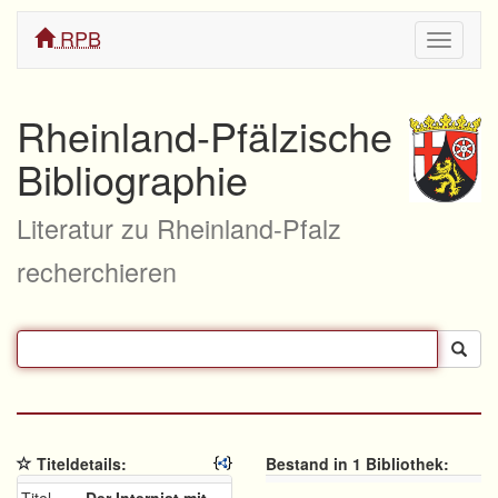
RPB
Navigati
ein/aus
Rheinland-Pfälzische
Bibliographie
Literatur zu Rheinland-Pfalz
recherchieren
Titeldetails:
Bestand in 1 Bibliothek: