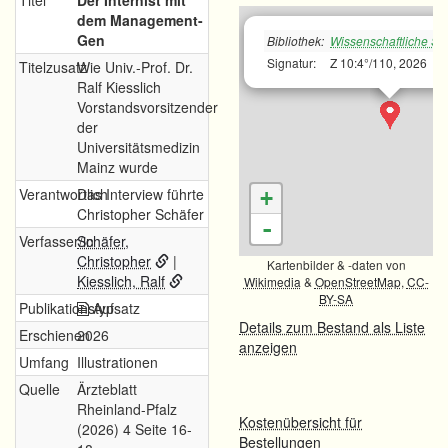
Titel
Der Internist mit
dem Management-
Gen
Bibliothek:
Wissenschaftliche Sta
Signatur:
Z 10:4°/110, 2026
Titelzusatz
Wie Univ.-Prof. Dr.
Ralf Kiesslich
Vorstandsvorsitzender
der
Universitätsmedizin
Mainz wurde
Verantwortlich
Das Interview führte
+
Christopher Schäfer
-
Verfasser/in
Schäfer,
Christopher
|
Kartenbilder & -daten von
Kiesslich, Ralf
Wikimedia
&
OpenStreetMap
,
CC-
BY-SA
Publikationstyp
Aufsatz
Details zum Bestand als Liste
Erschienen
2026
anzeigen
Umfang
Illustrationen
Quelle
Ärzteblatt
Rheinland-Pfalz
Kostenübersicht für
(2026) 4 Seite 16-
Bestellungen