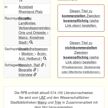
18
In
Ärzteblatt
Diesen Titel zu
Rheinland-Pfalz
kommerziellen
Zwecken
Raumsystematik
Einzelne
kostenpflichtig
(siehe
Landkreise,
Link oben) bestellen.
Verbandsgemeinden,
Orte und Ortsteile
>
Mainz, Kreisfreie
Stadt
|
Diesen Titel zu
nichtkommerziellen
Sachsystematik
Gesundheitswesen
Zwecken
>
Medizin
>
Ärztin.
kostenpflichtig
(siehe
Arzt. Heilberuf
|
Link oben) bestellen
Schlagwörter
Kiesslich, Ralf
|
(Privatpersonen, Studierende
Biografie
|
.
oder öffentliche Institutionen)
Interview
Die RPB enthält aktuell 574.155 Literaturnachweise.
Sie wird vom
LBZ
und den Wissenschaftlichen
Stadtbibliotheken
Mainz
und
Trier
in Zusammenarbeit mit
dem
hbz
herausgegeben.