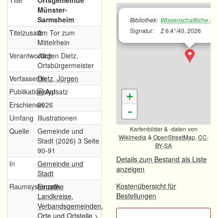
Titel
Ortsgemeinde
Münster-
Sarmsheim
Bibliothek:
Wissenschaftliche Sta
Signatur:
Z 6:4°/40, 2026
Titelzusatz
Am Tor zum
Mittelrhein
Verantwortlich
Jürgen Dietz,
Ortsbürgermeister
Verfasser/in
Dietz, Jürgen
Publikationstyp
Aufsatz
+
Erschienen
2026
-
Umfang
Illustrationen
Kartenbilder & -daten von
Quelle
Gemeinde und
Wikimedia
&
OpenStreetMap
,
CC-
Stadt (2026) 3 Seite
BY-SA
90-91
Details zum Bestand als Liste
In
Gemeinde und
anzeigen
Stadt
Kostenübersicht für
Raumsystematik
Einzelne
Bestellungen
Landkreise,
Verbandsgemeinden,
Orte und Ortsteile
>