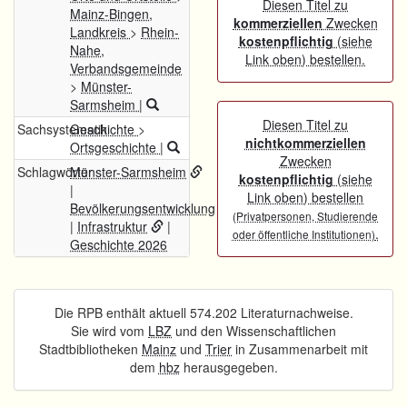
Diesen Titel zu
Mainz-Bingen,
kommerziellen
Zwecken
Landkreis
>
Rhein-
kostenpflichtig
(siehe
Nahe,
Link oben) bestellen.
Verbandsgemeinde
>
Münster-
Sarmsheim
|
Diesen Titel zu
Sachsystematik
Geschichte
>
nichtkommerziellen
Ortsgeschichte
|
Zwecken
Schlagwörter
Münster-Sarmsheim
kostenpflichtig
(siehe
|
Link oben) bestellen
Bevölkerungsentwicklung
(Privatpersonen, Studierende
|
Infrastruktur
|
.
oder öffentliche Institutionen)
Geschichte 2026
Die RPB enthält aktuell 574.202 Literaturnachweise.
Sie wird vom
LBZ
und den Wissenschaftlichen
Stadtbibliotheken
Mainz
und
Trier
in Zusammenarbeit mit
dem
hbz
herausgegeben.