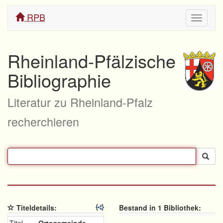
RPB
Navigati
ein/aus
Rheinland-Pfälzische
Bibliographie
Literatur zu Rheinland-Pfalz
recherchieren
Titeldetails:
Bestand in 1 Bibliothek: