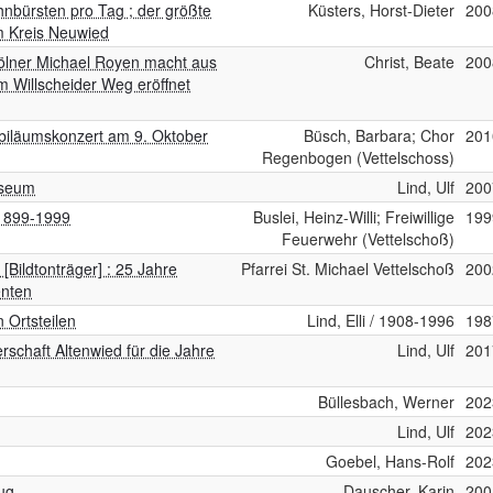
hnbürsten pro Tag ; der größte
Küsters, Horst-Dieter
200
m Kreis Neuwied
 Kölner Michael Royen macht aus
Christ, Beate
200
m Willscheider Weg eröffnet
Jubiläumskonzert am 9. Oktober
Büsch, Barbara; Chor
201
Regenbogen (Vettelschoss)
useum
Lind, Ulf
200
 1899-1999
Buslei, Heinz-Willi; Freiwillige
199
Feuerwehr (Vettelschoß)
[Bildtonträger] : 25 Jahre
Pfarrei St. Michael Vettelschoß
200
enten
 Ortsteilen
Lind, Elli / 1908-1996
198
schaft Altenwied für die Jahre
Lind, Ulf
201
Büllesbach, Werner
202
Lind, Ulf
202
Goebel, Hans-Rolf
202
ug
Dauscher, Karin
200