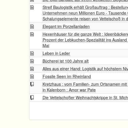
Streif Baulogistik erhält Großauftrag : Bestellu
Unternehmen neun Millionen Euro - Tausende
Schalungselemente reisen von Vettelschoß in 
Elegant im Porzellanladen
Hexenhäuser für die ganze Welt : Ideenbäckere
Prozent der Lebkuchen-Spezialität ins Ausland -
Mai
Leben in Leder
Bücherei ist 100 Jahre alt
Alles aus einer Hand: Logistik auf höchstem N
Fossile Seen im Rheinland
Kretzhaus : vom Familien- zum Ortsnamen mit a
in Kalenborn : Amor war Pate
Die Vettelschoßer Weihnachtskrippe in St. Micha