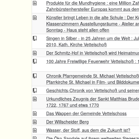
Produkte für die Mundhygiene : eine Million Za
Zahnbürstenhersteller Europas kommt aus de
Künstler bringt Leben in die alte Schule : Der
Klassenzimmern Ausstellungsräume - Atelier a
Sonntag - Haus steht allen offen
Singen in Silber - in 25 Jahren um die Welt : 
2010, Kath. Kirche Vettelschoß
Der Schmitz-Hof in Vettelschoß wird Heimatm
100 Jahre Freiwillige Feuerwehr Vettelschoß :
Chronik Pfarrgemeinde St. Michael Vettelschoß 
Pfarrkirche St. Michael in Film- und Bilddokum
Geschichts-Chronik von Vettelschoß und seinen
Urkundliches Zeugnis der Sankt Matthias Bruder
1722, 1767 und etwa 1770
Das Wappen der Gemeinde Vettelschoss
Der Willscheider Berg
Wasser, der Stoff, aus dem die Zukunft ist?
Die Öko-Sandale auf ihrem weltweiten Siegesz