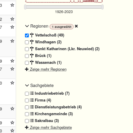
3
2
Regionen
7
1
ausgewählt
Vettelschoß (49)
9
Windhagen (2)
Sankt Katharinen (Lkr. Neuwied) (2)
Brück (1)
9
Wassenach (1)
7
Zeige mehr Regionen
0
Sachgebiete
Industriebetrieb (7)
Firma (4)
Dienstleistungsbetrieb (4)
9
Kirchengemeinde (3)
Sakralbau (3)
9
Zeige mehr Sachgebiete
0