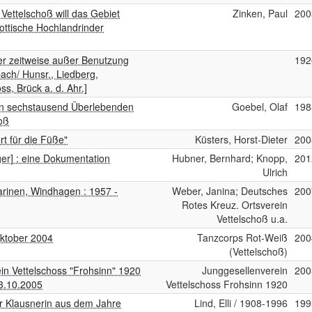
 Vettelschoß will das Gebiet
Zinken, Paul
200
hottische Hochlandrinder
er zeitweise außer Benutzung
192
bach/ Hunsr., Liedberg,
s, Brück a. d. Ahr.]
von sechstausend Überlebenden
Goebel, Olaf
198
oß
rt für die Füße"
Küsters, Horst-Dieter
200
ger] : eine Dokumentation
Hubner, Bernhard; Knopp,
201
Ulrich
arinen, Windhagen : 1957 -
Weber, Janina; Deutsches
200
Rotes Kreuz. Ortsverein
Vettelschoß u.a.
 Oktober 2004
Tanzcorps Rot-Weiß
200
(Vettelschoß)
ein Vettelschoss "Frohsinn" 1920
Junggesellenverein
200
03.10.2005
Vettelschoss Frohsinn 1920
er Klausnerin aus dem Jahre
Lind, Elli / 1908-1996
199