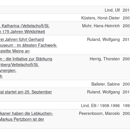
Lind, Ulf
201
Küsters, Horst-Dieter
200
t. Katharina (Vettelschoß/St.
Mohr, Hans-Heinrich
200
 175 Jahren Wirklichkeit
rei Jahren führt Gerhard
Ruland, Wolfgang
201
useum : im ältesten Fachwerk-
stellte Weine an
: die Initiative zur Stärkung
Herrig, Thorsten
200
berg/Vettelschoß/St.
ynergien,
ch
Balleier, Sabine
200
al startet am 25. September
Ruland, Wolfgang
201
Lind, Elli / 1908-1996
199
ikaner haben die Lebkuchen-
Peerenboom, Marcelo
200
arkus Pertzborn ist der