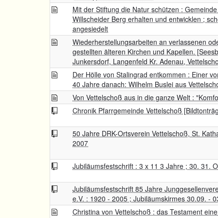
Mit der Stiftung die Natur schützen : Gemeinde
Willscheider Berg erhalten und entwicklen ; sc
angesiedelt
Wiederherstellungsarbeiten an verlassenen od
gestellten älteren Kirchen und Kapellen. [Sees
Junkersdorf, Langenfeld Kr. Adenau, Vettelschos
Der Hölle von Stalingrad entkommen : Einer 
40 Jahre danach: Wilhelm Buslei aus Vettelsch
Von Vettelschoß aus in die ganze Welt : "Komfo
Chronik Pfarrgemeinde Vettelschoß [Bildtonträ
50 Jahre DRK-Ortsverein Vettelschoß, St. Kath
2007
Jubiläumsfestschrift : 3 x 11 3 Jahre ; 30. 31.
Jubiläumsfestschrift 85 Jahre Junggesellenver
e.V. : 1920 - 2005 ; Jubiläumskirmes 30.09. - 
Christina von Vettelschoß : das Testament ein