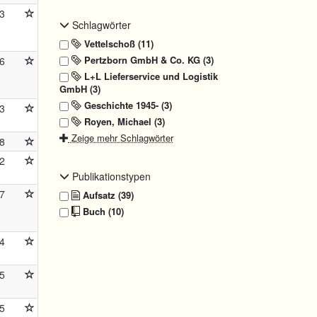
3
Schlagwörter
Vettelschoß (11)
Pertzborn GmbH & Co. KG (3)
6
L+L Lieferservice und Logistik
GmbH (3)
Geschichte 1945- (3)
3
Royen, Michael (3)
Zeige mehr Schlagwörter
8
2
Publikationstypen
7
Aufsatz (39)
Buch (10)
4
5
5