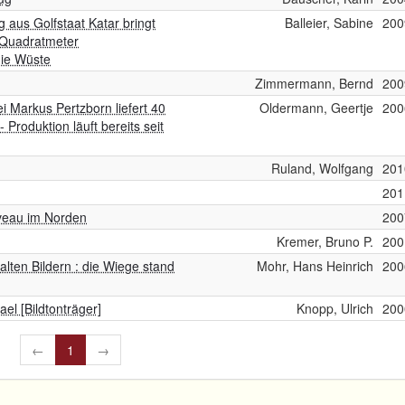
ng aus Golfstaat Katar bringt
Balleier, Sabine
200
 Quadratmeter
die Wüste
Zimmermann, Bernd
200
i Markus Pertzborn liefert 40
Oldermann, Geertje
200
 Produktion läuft bereits seit
Ruland, Wolfgang
201
201
iveau im Norden
200
Kremer, Bruno P.
200
lten Bildern : die Wiege stand
Mohr, Hans Heinrich
200
el [Bildtonträger]
Knopp, Ulrich
200
←
1
→