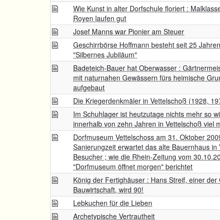
Wie Kunst in alter Dorfschule floriert : Malkla
Royen laufen gut
Josef Manns war Pionier am Steuer
Geschirrbörse Hoffmann besteht seit 25 Jahre
"Silbernes Jubiläum"
Badeteich-Bauer hat Oberwasser : Gärtnermeis
mit naturnahen Gewässern fürs heimische Grun
aufgebaut
Die Kriegerdenkmäler in Vettelschoß (1928, 19
Im Schuhlager ist heutzutage nichts mehr so wi
innerhalb von zehn Jahren in Vettelschoß viel 
Dorfmuseum Vettelschoss am 31. Oktober 2009 
Sanierungzeit erwartet das alte Bauernhaus in V
Besucher ; wie die Rhein-Zeitung vom 30.10.
"Dorfmuseum öffnet morgen" berichtet
König der Fertighäuser : Hans Streif, einer de
Bauwirtschaft, wird 90!
Lebkuchen für die Lieben
Archetypische Vertrautheit