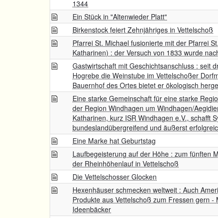
1344
Ein Stück in "Altenwieder Platt"
Birkenstock feiert Zehnjähriges in Vettelschoß
Pfarrei St. Michael fusionierte mit der Pfarrei S
Katharinen) : der Versuch von 1833 wurde nach
Gastwirtschaft mit Geschichtsanschluss : seit d
Hogrebe die Weinstube im Vettelschoßer Dorfm
Bauernhof des Ortes bietet er ökologisch herge
Eine starke Gemeinschaft für eine starke Region 
der Region Windhagen um Windhagen/Aegidien
Katharinen, kurz ISR Windhagen e.V., schafft S
bundeslandübergreifend und äußerst erfolgrei
Eine Marke hat Geburtstag
Laufbegeisterung auf der Höhe : zum fünften M
der Rheinhöhenlauf in Vettelschoß
Die Vettelschosser Glocken
Hexenhäuser schmecken weltweit : Auch Amer
Produkte aus Vettelschoß zum Fressen gern - M
Ideenbäcker