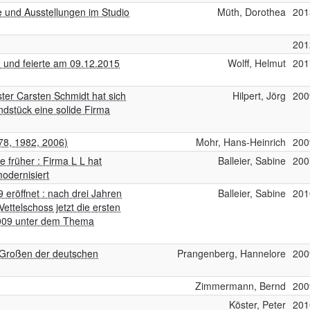
sse und Ausstellungen im Studio
Müth, Dorothea
201
201
n und feierte am 09.12.2015
Wolff, Helmut
201
ter Carsten Schmidt hat sich
Hilpert, Jörg
200
dstück eine solide Firma
78, 1982, 2006)
Mohr, Hans-Heinrich
200
e früher : Firma L L hat
Balleier, Sabine
200
modernisiert
eröffnet : nach drei Jahren
Balleier, Sabine
201
ettelschoss jetzt die ersten
2009 unter dem Thema
r Großen der deutschen
Prangenberg, Hannelore
200
Zimmermann, Bernd
200
Köster, Peter
201