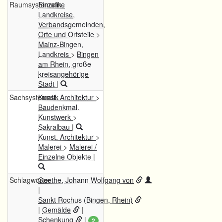
Raumsystematik
Einzelne
Landkreise,
Verbandsgemeinden,
Orte und Ortsteile
>
Mainz-Bingen,
Landkreis
>
Bingen
am Rhein, große
kreisangehörige
Stadt
|
Sachsystematik
Kunst. Architektur
>
Baudenkmal.
Kunstwerk
>
Sakralbau
|
Kunst. Architektur
>
Malerei
>
Malerei /
Einzelne Objekte
|
Schlagwörter
Goethe, Johann Wolfgang von
|
Sankt Rochus (Bingen, Rhein)
|
Gemälde
|
Schenkung
|
2