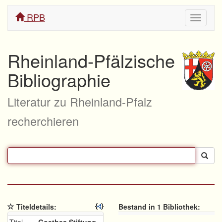
RPB
Navigati
ein/aus
Rheinland-Pfälzische
Bibliographie
Literatur zu Rheinland-Pfalz
recherchieren
Titeldetails:
Bestand in 1 Bibliothek: