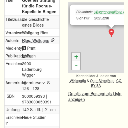
Titel
Goethes Stiftung
für die Rochus-
Kapelle in Bingen
Bibliothek:
Wissenschaftliche Sta
Signatur:
2025/238
Titelzusatz
die Geschichte
eines Bildes
Verantwortlich
Wolfgang Ries
Autor/in
Ries, Wolfgang
Medientyp
Print
Publikationstyp
Buch
+
Erschienen
2000
-
Ladenburg
Wigger
Kartenbilder & -daten von
Wikimedia
&
OpenStreetMap
,
CC-
Anmerkungen
Literaturverz. S.
BY-SA
126 - 128
Details zum Bestand als Liste
ISBN
3000059393 |
anzeigen
9783000059391
Umfang
142 S. : Ill. | 21 cm
Erschienen
Neue Studien
in