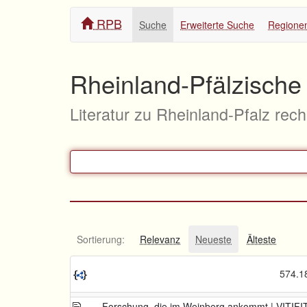
RPB
Suche
Erweiterte Suche
Regione
Rheinland-Pfälzische 
Literatur zu Rheinland-Pfalz rec
Sortierung:
Relevanz
Neueste
Älteste
574.18
Forschung, die im Weinberg ankommt | VITIFIT-