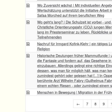
Wo Zuversicht wächst | Mit individuellen Ange
Wertschätzung unterstützt die Initiative Arbei
Safaa Morched auf ihrem beruflichen Weg
Wo geht's lang? | Die Schulzeit ist vorbei - un
Christliche Orientierungsjahr (COJ) jungen Men
lang im Priesterseminar zu leben. Rückblicke u
Teilnehmenden
Nachruf für Irmgard Kofink-Klehr | ein tätiges 
Religion
Historische Deutungen früher Mammutfunde | 
die Fantasie und fordern auf, das Gesehene i
einzubauen. Allerdings gelingt eine richtige 
dessen, was man für möglich hält, was man k
zumindest gehört oder gelesen hat [...] In O
berühmte Arzt Wilhelm Fabry (Guilhelmus Fabr
einem echten Riesen - oder zumindest einem s
Menschen in Bewegung | Migration in der Früh
←
7
8
9