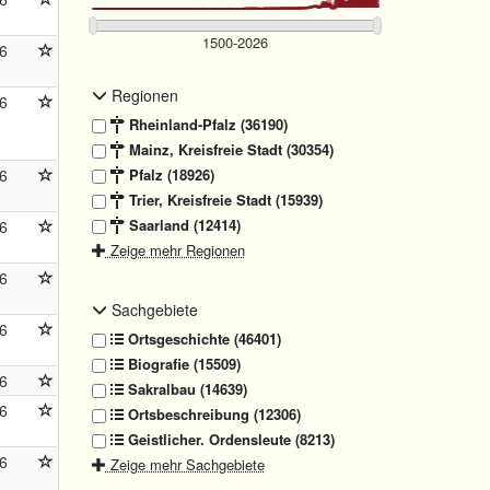
6
Regionen
6
Rheinland-Pfalz (36190)
Mainz, Kreisfreie Stadt (30354)
6
Pfalz (18926)
Trier, Kreisfreie Stadt (15939)
Saarland (12414)
6
Zeige mehr Regionen
6
Sachgebiete
6
Ortsgeschichte (46401)
Biografie (15509)
6
Sakralbau (14639)
6
Ortsbeschreibung (12306)
Geistlicher. Ordensleute (8213)
6
Zeige mehr Sachgebiete