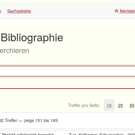
n
Sachgebiete
Merklis
Bibliographie
herchieren
Treffer pro Seite:
15
25
50
2 Treffer — zeige 151 bis 165:
Projekt erfolgreich beendet
Zug, Katharina; Schumacher,
202