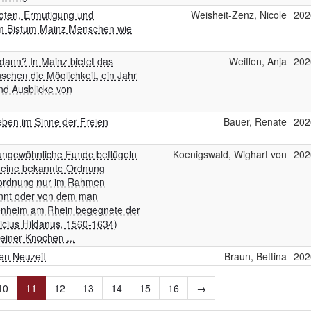
boten, Ermutigung und
Weisheit-Zenz, Nicole
202
t im Bistum Mainz Menschen wie
d dann? In Mainz bietet das
Weiffen, Anja
202
schen die Möglichkeit, ein Jahr
nd Ausblicke von
Leben im Sinne der Freien
Bauer, Renate
202
ungewöhnliche Funde beflügeln
Koenigswald, Wighart von
202
n eine bekannte Ordnung
Einordnung nur im Rahmen
ennt oder von dem man
ppenheim am Rhein begegnete der
icius Hildanus, 1560-1634)
einer Knochen ...
en Neuzeit
Braun, Bettina
202
10
11
12
13
14
15
16
→