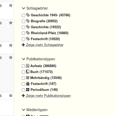
6
Schlagwörter
Geschichte 1945- (45766)
Biografie (30952)
6
Geschichte (19322)
Rheinland-Pfalz (16860)
Festschrift (10520)
Zeige mehr Schlagwörter
6
6
Publikationstypen
Aufsatz (386880)
Buch (171573)
Mehrbändig (15546)
Festschrift (187)
Periodikum (149)
6
Zeige mehr Publikationstypen
Medientypen