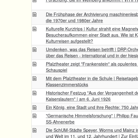
Die Frühphase der Archivierung maschinenlesb
die 1970er und 1980er Jahre
Kulturelle Kurztrips | Kultur strahlt eine Magne
Besucheraufkommen einer Stadt aus. Wie ist Ka
Kulturreisen aufgestellt?
Umdenken, was das Reisen betrifft | DRP-Orch
über das Reisen - international und in der hie
Pfalztheater zeigt "Frankenstein" als opulente
Schauspiel
Mit dem Pfalztheater in die Schule | Reisetage
Klassenzimmerstücks
Historischer Festzug "Aus der Vergangenheit d
Kaiserslautern" | am 6. Juni 1926
Ein König, eine Stadt und ihre Rechte: 750 Jah
"Germanische Himmelsforschung" | Philipp Faut
SS-Ahnenerbe
Die SchUM-Städte Speyer, Worms und Mainz i
und Welt im 11. und 12. Jahrhundert | Zur Ein