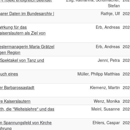
Stefan
arer Daten im Bundesarchiv |
Rathje, Ulf
202
twirkung für das
Erb, Andreas
202
iserslautern als Ziel von
estermanagerin Maria Grätzel
Erb, Andreas
202
sigen Region
s Spektakel von Tanz und
Jenni, Petra
202
buch eines
Müller, Philipp Matthias
202
er Barbarossastadt
Klemenz, Martin
202
re Kaiserslautern
Wenz, Monika
202
h, die "Welteislehre" und das
Meinl, Susanne
202
m Spannungsfeld von Kirche
Ehlers, Caspar
202
führung