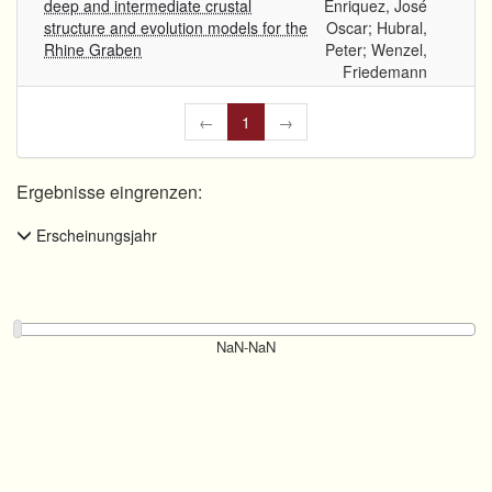
deep and intermediate crustal
Enriquez, José
structure and evolution models for the
Oscar; Hubral,
Rhine Graben
Peter; Wenzel,
Friedemann
←
1
→
Ergebnisse eingrenzen:
Erscheinungsjahr