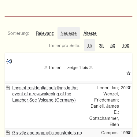
Sortierung:
Relevanz
Neueste
Älteste
Treffer pro Seite:
15
25
50
100
2 Treffer — zeige 1 bis 2:
Loss of residential buildings in the
Leder, Jan;
2017
event of a re-awakening of the
Wenzel,
Laacher See Volcano (Germany)
Friedemann;
Daniell, James
E.;
Gottschämmer,
Ellen
Gravity and magnetic constraints on
Campos-
1992