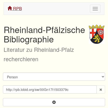
RPB
Navigati
ein/aus
Rheinland-Pfälzische
Bibliographie
Literatur zu Rheinland-Pfalz
recherchieren