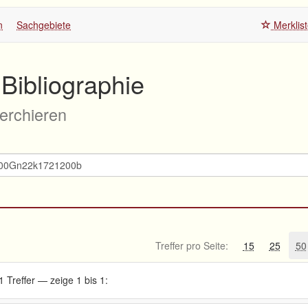
n
Sachgebiete
Merklis
Bibliographie
herchieren
Treffer pro Seite:
15
25
50
1 Treffer — zeige 1 bis 1: