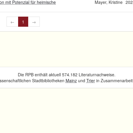
on mit Potenzial für heimische
Mayer, Kristine
202
←
1
→
Die RPB enthält aktuell 574.182 Literaturnachweise.
senschaftlichen Stadtbibliotheken
Mainz
und
Trier
in Zusammenarbeit