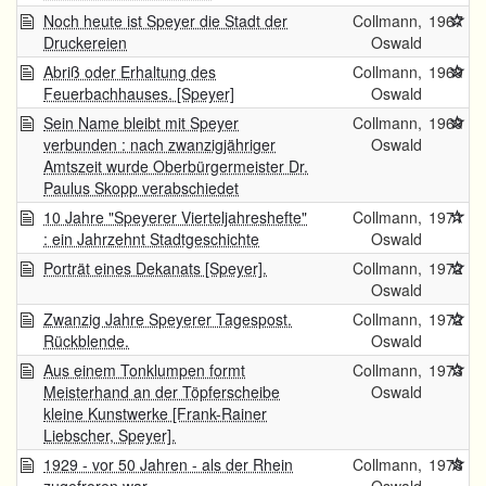
Noch heute ist Speyer die Stadt der
Collmann,
1967
Druckereien
Oswald
Abriß oder Erhaltung des
Collmann,
1969
Feuerbachhauses. [Speyer]
Oswald
Sein Name bleibt mit Speyer
Collmann,
1969
verbunden : nach zwanzigjähriger
Oswald
Amtszeit wurde Oberbürgermeister Dr.
Paulus Skopp verabschiedet
10 Jahre "Speyerer Vierteljahreshefte"
Collmann,
1971
: ein Jahrzehnt Stadtgeschichte
Oswald
Porträt eines Dekanats [Speyer].
Collmann,
1972
Oswald
Zwanzig Jahre Speyerer Tagespost.
Collmann,
1972
Rückblende.
Oswald
Aus einem Tonklumpen formt
Collmann,
1973
Meisterhand an der Töpferscheibe
Oswald
kleine Kunstwerke [Frank-Rainer
Liebscher, Speyer].
1929 - vor 50 Jahren - als der Rhein
Collmann,
1978