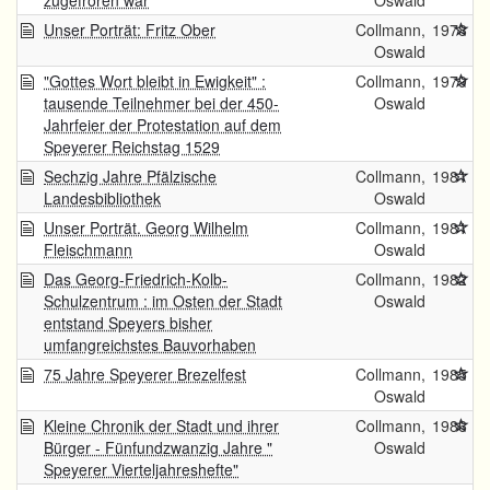
zugefroren war
Oswald
Unser Porträt: Fritz Ober
Collmann,
1978
Oswald
"Gottes Wort bleibt in Ewigkeit" :
Collmann,
1979
tausende Teilnehmer bei der 450-
Oswald
Jahrfeier der Protestation auf dem
Speyerer Reichstag 1529
Sechzig Jahre Pfälzische
Collmann,
1981
Landesbibliothek
Oswald
Unser Porträt. Georg Wilhelm
Collmann,
1981
Fleischmann
Oswald
Das Georg-Friedrich-Kolb-
Collmann,
1982
Schulzentrum : im Osten der Stadt
Oswald
entstand Speyers bisher
umfangreichstes Bauvorhaben
75 Jahre Speyerer Brezelfest
Collmann,
1985
Oswald
Kleine Chronik der Stadt und ihrer
Collmann,
1986
Bürger - Fünfundzwanzig Jahre "
Oswald
Speyerer Vierteljahreshefte"