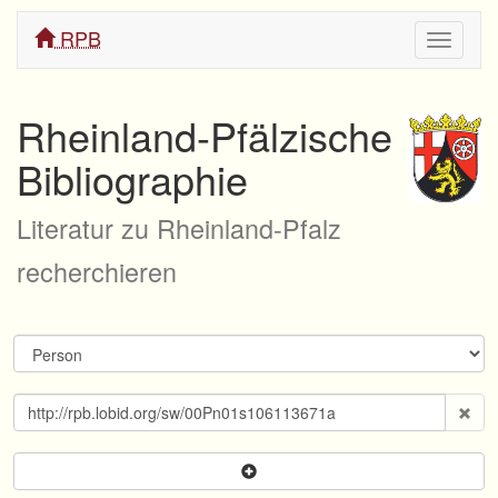
RPB
Navigati
ein/aus
Rheinland-Pfälzische
Bibliographie
Literatur zu Rheinland-Pfalz
recherchieren