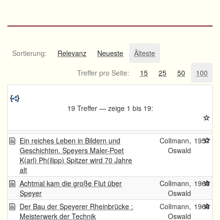
Sortierung:
Relevanz
Neueste
Älteste
Treffer pro Seite:
15
25
50
100
19 Treffer — zeige 1 bis 19:
Ein reiches Leben in Bildern und
Collmann,
1957
Geschichten. Speyers Maler-Poet
Oswald
K(arl) Ph(ilipp) Spitzer wird 70 Jahre
alt
Achtmal kam die große Flut über
Collmann,
1965
Speyer
Oswald
Der Bau der Speyerer Rheinbrücke :
Collmann,
1966
Meisterwerk der Technik
Oswald