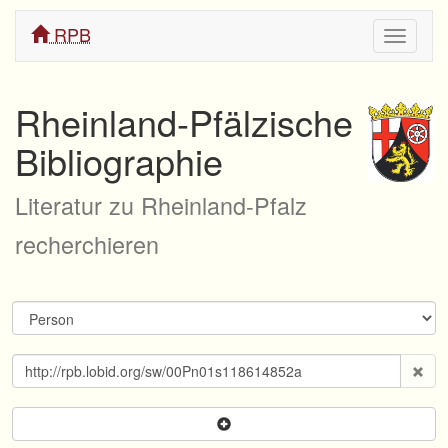
RPB
Navigati
ein/aus
Rheinland-Pfälzische
Bibliographie
Literatur zu Rheinland-Pfalz
recherchieren