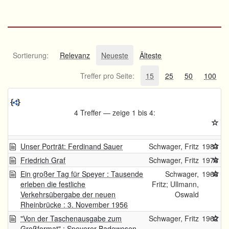
Sortierung:
Relevanz
Neueste
Älteste
Treffer pro Seite:
15
25
50
100
4 Treffer — zeige 1 bis 4:
Unser Porträt: Ferdinand Sauer
Schwager, Fritz
1983
Friedrich Graf
Schwager, Fritz
1976
Ein großer Tag für Speyer : Tausende
Schwager,
1966
erleben die festliche
Fritz; Ullmann,
Verkehrsübergabe der neuen
Oswald
Rheinbrücke : 3. November 1956
"Von der Taschenausgabe zum
Schwager, Fritz
1962
Großformat" : Speyerer Badewesen