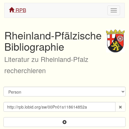
RPB
Navigati
ein/aus
Rheinland-Pfälzische
Bibliographie
Literatur zu Rheinland-Pfalz
recherchieren