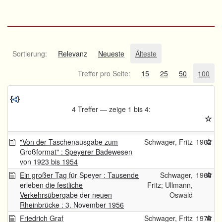
Sortierung:
Relevanz
Neueste
Älteste
Treffer pro Seite:
15
25
50
100
4 Treffer — zeige 1 bis 4:
"Von der Taschenausgabe zum
Schwager, Fritz
1962
Großformat" : Speyerer Badewesen
von 1923 bis 1954
Ein großer Tag für Speyer : Tausende
Schwager,
1966
erleben die festliche
Fritz; Ullmann,
Verkehrsübergabe der neuen
Oswald
Rheinbrücke : 3. November 1956
Friedrich Graf
Schwager, Fritz
1976