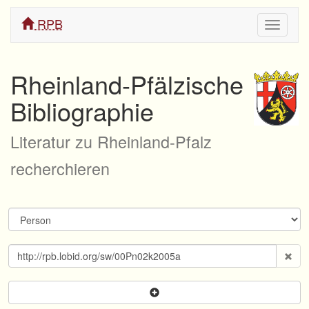
RPB
Navigati
ein/aus
Rheinland-Pfälzische
Bibliographie
Literatur zu Rheinland-Pfalz
recherchieren