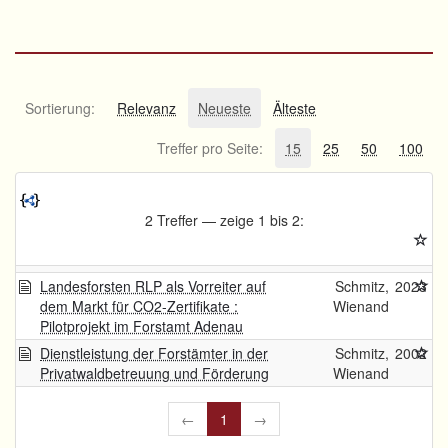
Sortierung:
Relevanz
Neueste
Älteste
Treffer pro Seite:
15
25
50
100
2 Treffer — zeige 1 bis 2:
Landesforsten RLP als Vorreiter auf
Schmitz,
2023
dem Markt für CO2-Zertifikate :
Wienand
Pilotprojekt im Forstamt Adenau
Dienstleistung der Forstämter in der
Schmitz,
2002
Privatwaldbetreuung und Förderung
Wienand
←
1
→