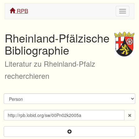
RPB
Navigati
ein/aus
Rheinland-Pfälzische
Bibliographie
Literatur zu Rheinland-Pfalz
recherchieren