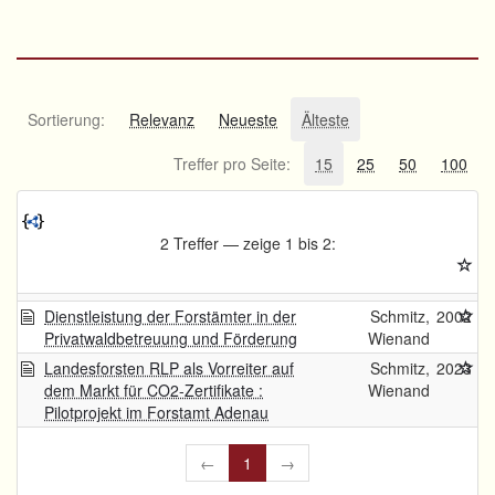
Sortierung:
Relevanz
Neueste
Älteste
Treffer pro Seite:
15
25
50
100
2 Treffer — zeige 1 bis 2:
Dienstleistung der Forstämter in der
Schmitz,
2002
Privatwaldbetreuung und Förderung
Wienand
Landesforsten RLP als Vorreiter auf
Schmitz,
2023
dem Markt für CO2-Zertifikate :
Wienand
Pilotprojekt im Forstamt Adenau
←
1
→