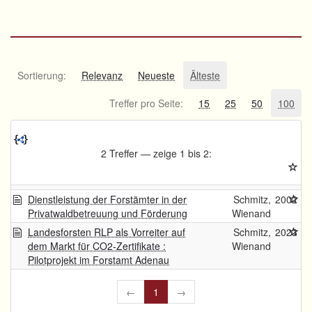
Sortierung:
Relevanz
Neueste
Älteste
Treffer pro Seite:
15
25
50
100
2 Treffer — zeige 1 bis 2:
Dienstleistung der Forstämter in der
Schmitz,
2002
Privatwaldbetreuung und Förderung
Wienand
Landesforsten RLP als Vorreiter auf
Schmitz,
2023
dem Markt für CO2-Zertifikate :
Wienand
Pilotprojekt im Forstamt Adenau
←
1
→