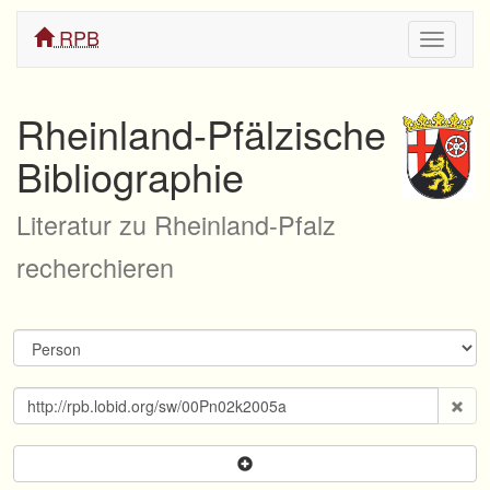
RPB
Navigati
ein/aus
Rheinland-Pfälzische
Bibliographie
Literatur zu Rheinland-Pfalz
recherchieren