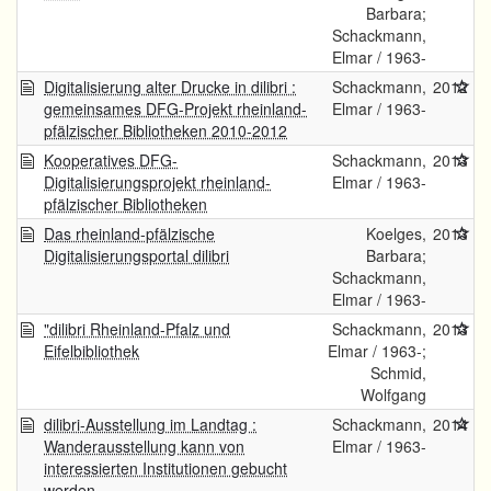
Barbara;
Schackmann,
Elmar / 1963-
Digitalisierung alter Drucke in dilibri :
Schackmann,
2012
gemeinsames DFG-Projekt rheinland-
Elmar / 1963-
pfälzischer Bibliotheken 2010-2012
Kooperatives DFG-
Schackmann,
2013
Digitalisierungsprojekt rheinland-
Elmar / 1963-
pfälzischer Bibliotheken
Das rheinland-pfälzische
Koelges,
2013
Digitalisierungsportal dilibri
Barbara;
Schackmann,
Elmar / 1963-
"dilibri Rheinland-Pfalz und
Schackmann,
2013
Eifelbibliothek
Elmar / 1963-;
Schmid,
Wolfgang
dilibri-Ausstellung im Landtag :
Schackmann,
2014
Wanderausstellung kann von
Elmar / 1963-
interessierten Institutionen gebucht
werden