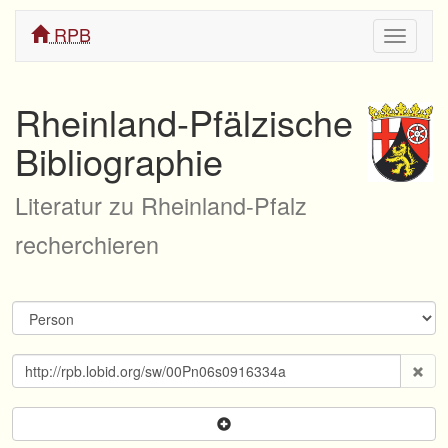
RPB
Navigati
ein/aus
Rheinland-Pfälzische
Bibliographie
Literatur zu Rheinland-Pfalz
recherchieren