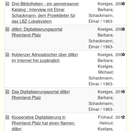
Drei Bibliotheken - ein gemeinsamer
Koelges,
2006
Katalog : Interview mit Elmar
Barbara;
Schackmann, dem Projektleiter für
Schackmann,
das LBZ-Lokalsystem
Elmar / 1963-
dilibri: Digitalisierungsportal
Koelges,
2008
Rheinland-Pfalz
Barbara;
Schackmann,
Elmar / 1963-
Koblenzer Adressbücher über dilibri
Koelges,
2009
im Internet frei zugänglich
Barbara;
Koelges,
Michael;
Schackmann,
Elmar / 1963-
Das Digitalisierungsportal dilibri
Koelges,
2010
Rheinland-Pfalz
Barbara;
Schackmann,
Elmar / 1963-
Kooperative Digitalisierung in
Frühauf,
2012
Rheinland-Pfalz hat einen Namen:
Helmut;
dilibri
Koelges,