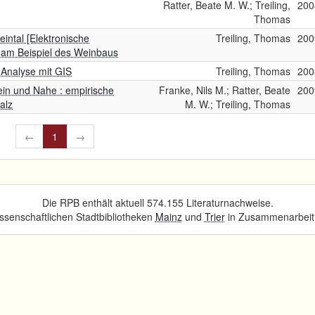
Ratter, Beate M. W.; Treiling,
200
Thomas
intal [Elektronische
Treiling, Thomas
200
e am Beispiel des Weinbaus
 Analyse mit GIS
Treiling, Thomas
200
in und Nahe : empirische
Franke, Nils M.; Ratter, Beate
200
alz
M. W.; Treiling, Thomas
←
1
→
Die RPB enthält aktuell 574.155 Literaturnachweise.
senschaftlichen Stadtbibliotheken
Mainz
und
Trier
in Zusammenarbeit