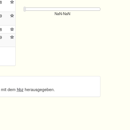
8
9
8
9
 mit dem
hbz
herausgegeben.