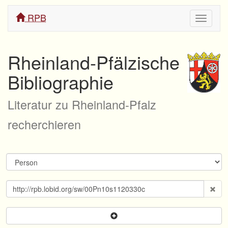
RPB
Navigati
ein/aus
Rheinland-Pfälzische
Bibliographie
Literatur zu Rheinland-Pfalz
recherchieren