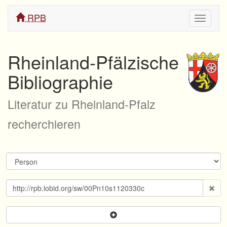
RPB
Navigati
ein/aus
Rheinland-Pfälzische
Bibliographie
Literatur zu Rheinland-Pfalz
recherchieren