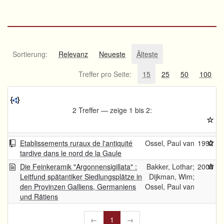
Sortierung:
Relevanz
Neueste
Älteste
Treffer pro Seite:
15
25
50
100
2 Treffer — zeige 1 bis 2:
Etablissements ruraux de l'antiquité
Ossel, Paul van
1992
tardive dans le nord de la Gaule
Die Feinkeramik "Argonnensigillata" :
Bakker, Lothar;
2005
Leitfund spätantiker Siedlungsplätze in
Dijkman, Wim;
den Provinzen Galliens, Germaniens
Ossel, Paul van
und Rätiens
←
1
→