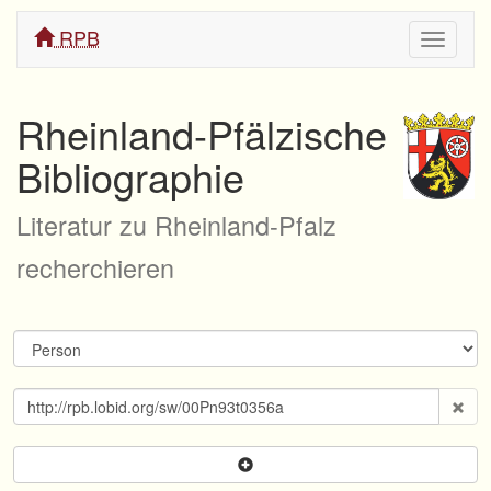
RPB
Navigati
ein/aus
Rheinland-Pfälzische
Bibliographie
Literatur zu Rheinland-Pfalz
recherchieren