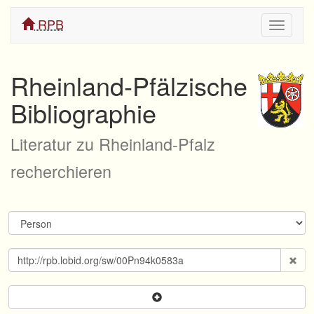
RPB
Navigati
ein/aus
Rheinland-Pfälzische
Bibliographie
Literatur zu Rheinland-Pfalz
recherchieren