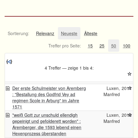
Sortierung:
Relevanz
Neueste
Älteste
Treffer pro Seite:
15
25
50
100
4 Treffer — zeige 1 bis 4:
Der erste Schulmeister von Aremberg
Luxen,
2011
: "Bestallung des Godfrid Vey ad
Manfred
regimen Scole in Arburg" im Jahre
1571
"weiß Gott zur unschuld ellendigh
Luxen,
2010
gepeinigt und gefolderett worden" :
Manfred
Aremberger, die 1593 lebend einen
Hexenprozess überstanden