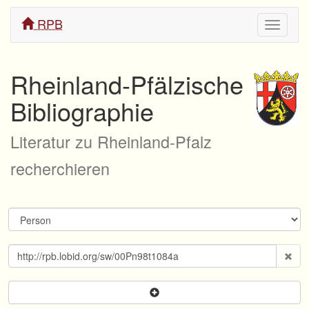
RPB
Navigati
ein/aus
Rheinland-Pfälzische
Bibliographie
Literatur zu Rheinland-Pfalz
recherchieren