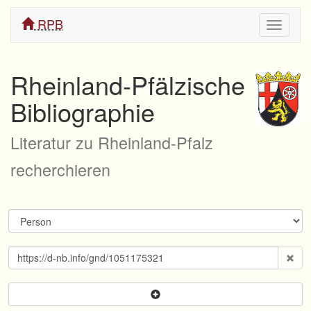
RPB
Navigati
ein/aus
Rheinland-Pfälzische
Bibliographie
Literatur zu Rheinland-Pfalz
recherchieren