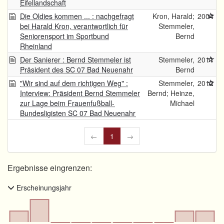
Eifellandschaft
Die Oldies kommen ... : nachgefragt
Kron, Harald;
2004
bei Harald Kron, verantwortlich für
Stemmeler,
Seniorensport im Sportbund
Bernd
Rheinland
Der Sanierer : Bernd Stemmeler ist
Stemmeler,
2011
Präsident des SC 07 Bad Neuenahr
Bernd
"Wir sind auf dem richtigen Weg" :
Stemmeler,
2012
Interview: Präsident Bernd Stemmeler
Bernd; Heinze,
zur Lage beim Frauenfußball-
Michael
Bundesligisten SC 07 Bad Neuenahr
←
1
→
Ergebnisse eingrenzen:
Erscheinungsjahr