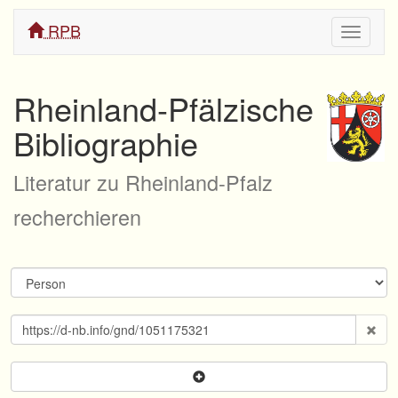
RPB
Navigati
ein/aus
Rheinland-Pfälzische
Bibliographie
Literatur zu Rheinland-Pfalz
recherchieren