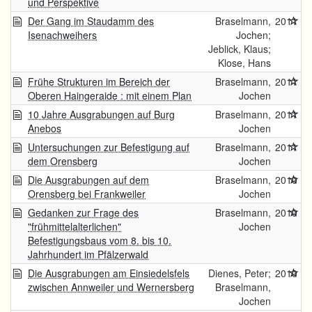
und Perspektive
Der Gang im Staudamm des
Braselmann,
2011
Isenachweihers
Jochen;
Jeblick, Klaus;
Klose, Hans
Frühe Strukturen im Bereich der
Braselmann,
2011
Oberen Haingeraide : mit einem Plan
Jochen
10 Jahre Ausgrabungen auf Burg
Braselmann,
2011
Anebos
Jochen
Untersuchungen zur Befestigung auf
Braselmann,
2011
dem Orensberg
Jochen
Die Ausgrabungen auf dem
Braselmann,
2010
Orensberg bei Frankweiler
Jochen
Gedanken zur Frage des
Braselmann,
2010
"frühmittelalterlichen"
Jochen
Befestigungsbaus vom 8. bis 10.
Jahrhundert im Pfälzerwald
Die Ausgrabungen am Einsiedelsfels
Dienes, Peter;
2010
zwischen Annweiler und Wernersberg
Braselmann,
Jochen