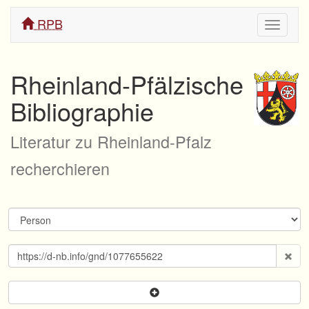
RPB
Navigati
ein/aus
Rheinland-Pfälzische
Bibliographie
Literatur zu Rheinland-Pfalz
recherchieren