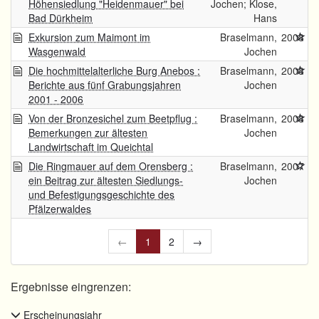
Höhensiedlung "Heidenmauer" bei
Jochen; Klose,
Bad Dürkheim
Hans
Exkursion zum Maimont im
Braselmann,
2008
Wasgenwald
Jochen
Die hochmittelalterliche Burg Anebos :
Braselmann,
2008
Berichte aus fünf Grabungsjahren
Jochen
2001 - 2006
Von der Bronzesichel zum Beetpflug :
Braselmann,
2008
Bemerkungen zur ältesten
Jochen
Landwirtschaft im Queichtal
Die Ringmauer auf dem Orensberg :
Braselmann,
2007
ein Beitrag zur ältesten Siedlungs-
Jochen
und Befestigungsgeschichte des
Pfälzerwaldes
←
1
2
→
Ergebnisse eingrenzen:
Erscheinungsjahr