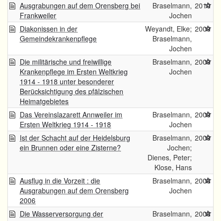
Ausgrabungen auf dem Orensberg bei
Braselmann,
2010
Frankweiler
Jochen
Diakonissen in der
Weyandt, Elke;
2009
Gemeindekrankenpflege
Braselmann,
Jochen
Die militärische und freiwillige
Braselmann,
2009
Krankenpflege im Ersten Weltkrieg
Jochen
1914 - 1918 unter besonderer
Berücksichtigung des pfälzischen
Heimatgebietes
Das Vereinslazarett Annweiler im
Braselmann,
2009
Ersten Weltkrieg 1914 - 1918
Jochen
Ist der Schacht auf der Heidelsburg
Braselmann,
2009
ein Brunnen oder eine Zisterne?
Jochen;
Dienes, Peter;
Klose, Hans
Ausflug in die Vorzeit : die
Braselmann,
2008
Ausgrabungen auf dem Orensberg
Jochen
2006
Die Wasserversorgung der
Braselmann,
2008