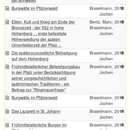
bei Annweiler
Burgwälle im Pfälzerwald
Braselmann,
2016
Jochen
Eliten, Kult und Krieg am Ende der
Bentz, Marc;
2015
Bronzezeit : der 552 m hohe
Braselmann,
Hohenberg ... erste befestigte
Jochen
Höhensiedlung der späten
Urnenfelderzeit der Pfalz ...
Die spätbronzezeitliche Befestigung
Braselmann,
2015
auf dem Hohenberg
Jochen
Frühmittelalterlicher Befestigungsbau
Braselmann,
2015
in der Pfalz unter Berücksichtigung
Jochen
seiner vorgeschichtlichen und
spätrömischen Traditionen : ein
Beitrag zur "Ringmauerfrage"
Burgwälle im Pfälzerwald
Braselmann,
2014
Jochen
Das Lazarett in St. Johann
Braselmann,
2014
Jochen
Frühmittelalterliche Burgen im
Braselmann,
2014