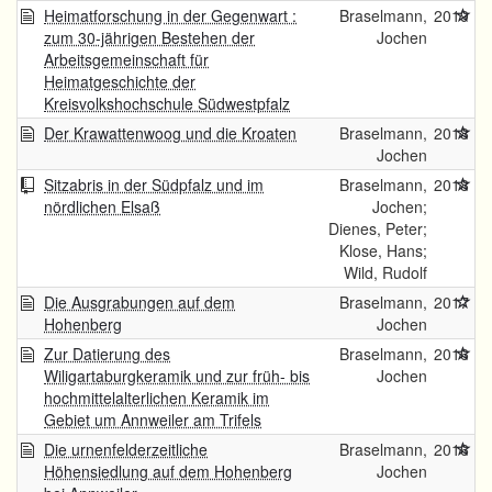
Heimatforschung in der Gegenwart :
Braselmann,
2019
zum 30-jährigen Bestehen der
Jochen
Arbeitsgemeinschaft für
Heimatgeschichte der
Kreisvolkshochschule Südwestpfalz
Der Krawattenwoog und die Kroaten
Braselmann,
2018
Jochen
Sitzabris in der Südpfalz und im
Braselmann,
2018
nördlichen Elsaß
Jochen;
Dienes, Peter;
Klose, Hans;
Wild, Rudolf
Die Ausgrabungen auf dem
Braselmann,
2017
Hohenberg
Jochen
Zur Datierung des
Braselmann,
2016
Wiligartaburgkeramik und zur früh- bis
Jochen
hochmittelalterlichen Keramik im
Gebiet um Annweiler am Trifels
Die urnenfelderzeitliche
Braselmann,
2016
Höhensiedlung auf dem Hohenberg
Jochen