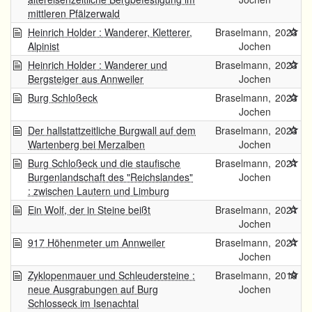
mittleren Pfälzerwald
Heinrich Holder : Wanderer, Kletterer,
Braselmann,
2023
Alpinist
Jochen
Heinrich Holder : Wanderer und
Braselmann,
2023
Bergsteiger aus Annweiler
Jochen
Burg Schloßeck
Braselmann,
2023
Jochen
Der hallstattzeitliche Burgwall auf dem
Braselmann,
2023
Wartenberg bei Merzalben
Jochen
Burg Schloßeck und die staufische
Braselmann,
2021
Burgenlandschaft des "Reichslandes"
Jochen
: zwischen Lautern und Limburg
Ein Wolf, der in Steine beißt
Braselmann,
2021
Jochen
917 Höhenmeter um Annweiler
Braselmann,
2021
Jochen
Zyklopenmauer und Schleudersteine :
Braselmann,
2019
neue Ausgrabungen auf Burg
Jochen
Schlosseck im Isenachtal