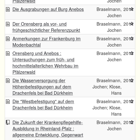
Pfälzerwald
Jochen
Die Ausgrabungen auf Burg Anebos
Braselmann,
2014
Jochen
Der Orensberg als vor- und
Braselmann,
2014
frühgeschichtlicher Referenzpunkt
Jochen
Anmerkungen zur Frankenburg im
Braselmann,
2013
Modenbachtal
Jochen
Orensberg und Anebos :
Braselmann,
2013
Untersuchungen zum früh- und
Jochen
hochmittelalterlichen Wehrbau im
Pfälzerwald
Die Wasserversorgung der
Braselmann,
2012
Höhenbefestigungen auf dem
Jochen; Klose,
Drachenfels bei Bad Dürkheim
Hans
Die "Westbefestigung" auf dem
Braselmann,
2012
Drachenfels bei Bad Dürkheim
Jochen; Klose,
Hans
Die Zukunft der Krankenpflegehilfe-
Braselmann,
2012
Ausbildung in Rheinland-Pfalz :
Jochen
allgemeine Entwicklung, Gegenwart