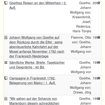
Goethes Reisen an den Mittelrhein | 2.
Goethe,
2007
Aufl.
Johann
Wolfgang von;
Krasenbrink,
Josef;
Redenius,
Hans Tönjes
Johann Wolfgang von Goethe auf
Fisenne, Otto
1999
dem Rückzug durch die Eifel : seine
von; Goethe,
abenteuerliche Kahnfahrt auf der
Johann
Mosel anfangs November 1792 nach
Wolfgang von
der Frankreich-Niederlage
Sämtliche Werke, Briefe, Tagebücher
Goethe,
1994
und Gespräche : 40 Bd.
Johann
Wolfgang von
Campagne in Frankreich 1792.
Goethe,
1994
Belagerung von Mainz | 1. Aufl.
Johann
Wolfgang von;
Drews, Jörg
"Wir sahen auf der Schanze von
Goethe,
1993
Marienborn diesem schrecklichen
Johann