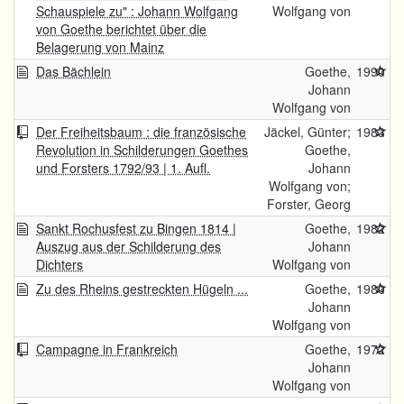
Schauspiele zu" : Johann Wolfgang
Wolfgang von
von Goethe berichtet über die
Belagerung von Mainz
Das Bächlein
Goethe,
1990
Johann
Wolfgang von
Der Freiheitsbaum : die französische
Jäckel, Günter;
1983
Revolution in Schilderungen Goethes
Goethe,
und Forsters 1792/93 | 1. Aufl.
Johann
Wolfgang von;
Forster, Georg
Sankt Rochusfest zu Bingen 1814 |
Goethe,
1982
Auszug aus der Schilderung des
Johann
Dichters
Wolfgang von
Zu des Rheins gestreckten Hügeln ...
Goethe,
1980
Johann
Wolfgang von
Campagne in Frankreich
Goethe,
1972
Johann
Wolfgang von