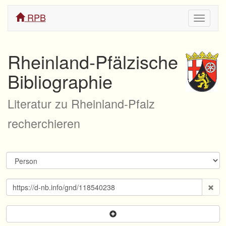
RPB
Navigati
ein/aus
Rheinland-Pfälzische
Bibliographie
Literatur zu Rheinland-Pfalz
recherchieren